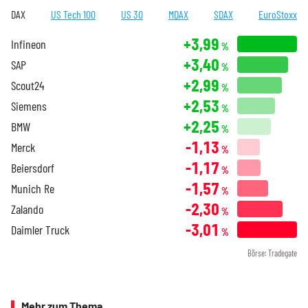
DAX
US Tech 100
US 30
MDAX
SDAX
EuroStoxx
+3,99
Infineon
%
+3,40
SAP
%
+2,99
Scout24
%
+2,53
Siemens
%
+2,25
BMW
%
-1,13
Merck
%
-1,17
Beiersdorf
%
-1,57
Munich Re
%
-2,30
Zalando
%
-3,01
Daimler Truck
%
Börse: Tradegate
Mehr zum Thema