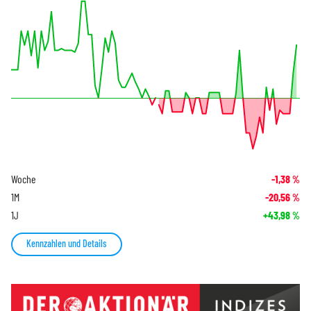
Woche
-1,38
%
1M
-20,56
%
1J
+43,98
%
Kennzahlen und Details