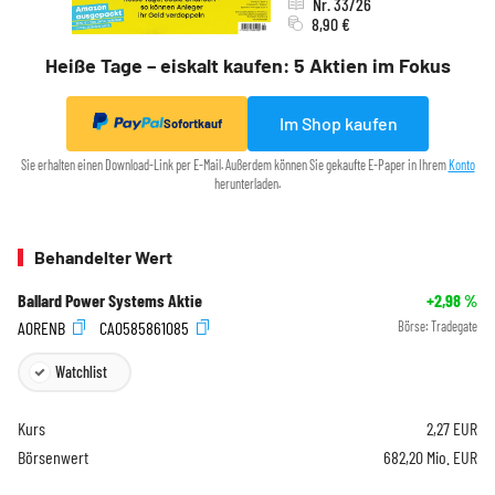
Nr. 33/26
8,90 €
Heiße Tage – eiskalt kaufen: 5 Aktien im Fokus
Im Shop kaufen
Sofortkauf
Sie erhalten einen Download-Link per E-Mail. Außerdem können Sie gekaufte E-Paper in Ihrem
Konto
herunterladen.
Behandelter Wert
Ballard Power Systems Aktie
+2,98
%
A0RENB
CA0585861085
Börse:
Tradegate
Watchlist
Kurs
2,27
EUR
Börsenwert
682,20 Mio. EUR