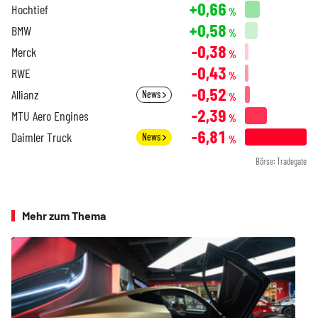
+0,66
Hochtief
%
+0,58
BMW
%
-0,38
Merck
%
-0,43
RWE
%
-0,52
Allianz
News
%
-2,39
MTU Aero Engines
%
-6,81
Daimler Truck
News
%
Börse: Tradegate
Mehr zum Thema