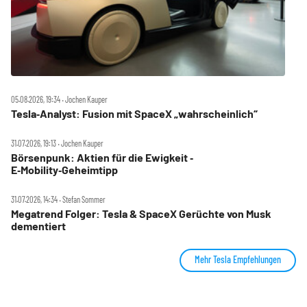
05.08.2026, 19:34 ‧ Jochen Kauper
Tesla‑Analyst: Fusion mit SpaceX „wahrscheinlich“
31.07.2026, 19:13 ‧ Jochen Kauper
Börsenpunk: Aktien für die Ewigkeit ‑
E‑Mobility‑Geheimtipp
31.07.2026, 14:34 ‧ Stefan Sommer
Megatrend Folger: Tesla & SpaceX Gerüchte von Musk
dementiert
Mehr Tesla Empfehlungen