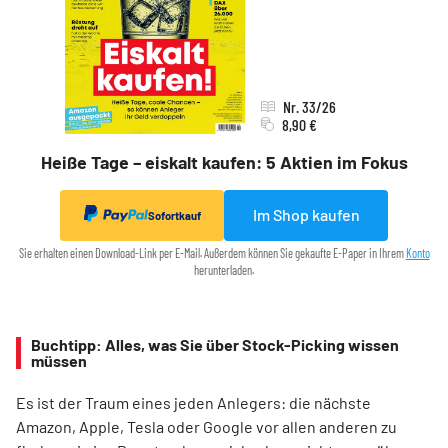
Nr. 33/26
8,90 €
Heiße Tage – eiskalt kaufen: 5 Aktien im Fokus
Im Shop kaufen
Sofortkauf
Sie erhalten einen Download-Link per E-Mail. Außerdem können Sie gekaufte E-Paper in Ihrem
Konto
herunterladen.
Buchtipp: Alles, was Sie über Stock-Picking wissen
müssen
Es ist der Traum eines jeden Anlegers: die nächste
Amazon, Apple, Tesla oder Google vor allen anderen zu