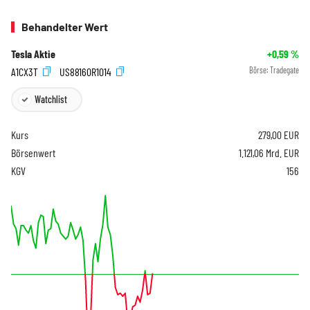
Behandelter Wert
Tesla Aktie
+0,59
%
A1CX3T
US88160R1014
Börse:
Tradegate
Watchlist
Kurs
279,00
EUR
Börsenwert
1.121,06 Mrd. EUR
KGV
156