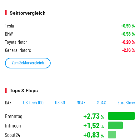
Sektorvergleich
Tesla
+0,59
%
BMW
+0,58
%
Toyota Motor
-0,20
%
General Motors
-2,16
%
Zum Sektorvergleich
Tops & Flops
DAX
US Tech 100
US 30
MDAX
SDAX
EuroStoxx
+2,73
Brenntag
%
+1,52
Infineon
%
+0,83
Scout24
%