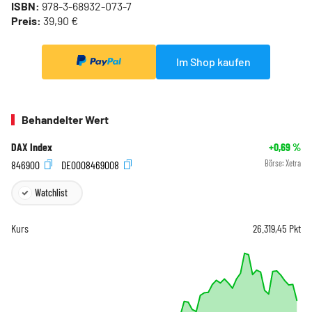
ISBN:
978-3-68932-073-7
Preis:
39,90 €
Im Shop kaufen
Behandelter Wert
DAX Index
+0,69
%
846900
DE0008469008
Börse:
Xetra
Watchlist
Kurs
26.319,45
Pkt