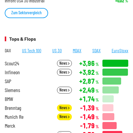
Infront USA 30 Industrial
+0,02
%
Zum Sektorvergleich
Tops & Flops
DAX
US Tech 100
US 30
MDAX
SDAX
EuroStoxx
+3,96
Scout24
News
%
+3,92
Infineon
News
%
+2,87
SAP
%
+2,49
Siemens
News
%
+1,74
BMW
%
-1,39
Brenntag
News
%
-1,49
Munich Re
News
%
-1,79
Merck
%