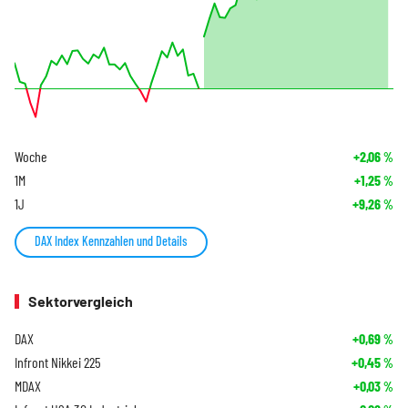
Woche
+2,06
%
1M
+1,25
%
1J
+9,26
%
DAX Index Kennzahlen und Details
Sektorvergleich
DAX
+0,69
%
Infront Nikkei 225
+0,45
%
MDAX
+0,03
%