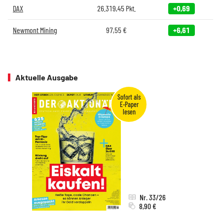
DAX
26.319,45
Pkt.
+0,69
Newmont Mining
97,55
€
+6,61
Aktuelle Ausgabe
Nr. 33/26
8,90 €