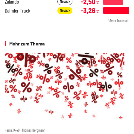
-2,50
Zalando
News
%
-3,26
Daimler Truck
News
%
Börse: Tradegate
Mehr zum Thema
Heute, 14:40 ‧ Thomas Bergmann