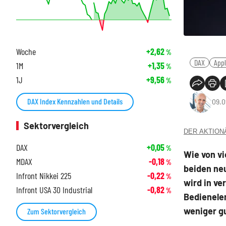
Woche
+2,62
%
DAX
App
1M
+1,35
%
1J
+9,56
%
DAX Index Kennzahlen und Details
09.0
Sektorvergleich
DER AKTIONÄR
DAX
+0,05
%
Wie von v
MDAX
-0,18
%
beiden neu
Infront Nikkei 225
-0,22
%
wird in ve
Infront USA 30 Industrial
-0,82
%
Bedienele
weniger gu
Zum Sektorvergleich