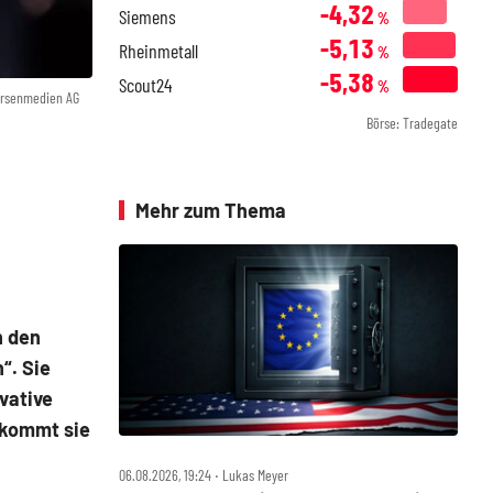
-4,32
Siemens
%
-5,13
Rheinmetall
%
-5,38
Scout24
%
örsenmedien AG
Börse: Tradegate
Mehr zum Thema
n den
“. Sie
vative
 kommt sie
06.08.2026, 19:24 ‧ Lukas Meyer