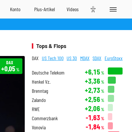
Tops & Flops
DAX
US Tech 100
US 30
MDAX
SDAX
EuroStoxx
DAX
+0,05
%
+6,15
Deutsche Telekom
%
+3,36
Henkel Vz.
%
+2,73
Brenntag
%
+2,56
Zalando
%
+2,06
RWE
%
-1,63
Commerzbank
%
-1,84
Vonovia
%