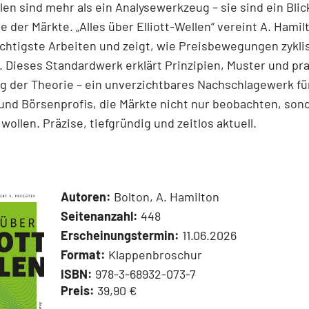
llen sind mehr als ein Analysewerkzeug – sie sind ein Blick
e der Märkte. „Alles über Elliott-Wellen“ vereint A. Hamil
chtigste Arbeiten und zeigt, wie Preisbewegungen zykli
 Dieses Standardwerk erklärt Prinzipien, Muster und pr
 der Theorie – ein unverzichtbares Nachschlagewerk für
und Börsenprofis, die Märkte nicht nur beobachten, son
wollen. Präzise, tiefgründig und zeitlos aktuell.
Autoren:
Bolton, A. Hamilton
Seitenanzahl:
448
Erscheinungstermin:
11.06.2026
Format:
Klappenbroschur
ISBN:
978-3-68932-073-7
Preis:
39,90 €