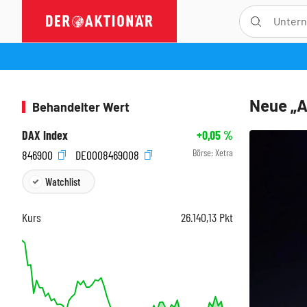
Neue „A
Behandelter Wert
DAX Index
+0,05
%
Börse:
Xetra
846900
DE0008469008
Watchlist
Kurs
26.140,13
Pkt