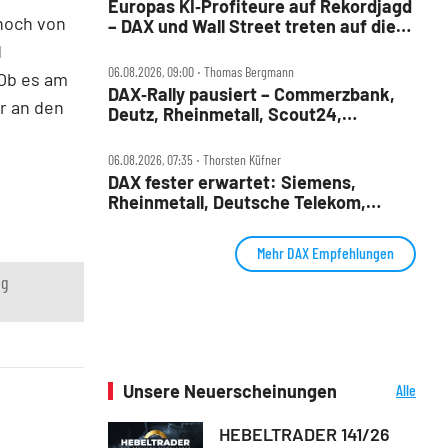
Europas KI‑Profiteure auf Rekordjagd
shoch von
– DAX und Wall Street treten auf die
Bremse
d
06.08.2026, 09:00 ‧ Thomas Bergmann
 Ob es am
DAX‑Rally pausiert – Commerzbank,
r an den
Deutz, Rheinmetall, Scout24,
Siemens, SUSS, United Internet im
Check
06.08.2026, 07:35 ‧ Thorsten Küfner
DAX fester erwartet: Siemens,
Rheinmetall, Deutsche Telekom,
Merck und Commerzbank im Fokus
Mehr DAX Empfehlungen
ng
Unsere Neuerscheinungen
Alle
Neuerscheinungen
HEBELTRADER 141/26