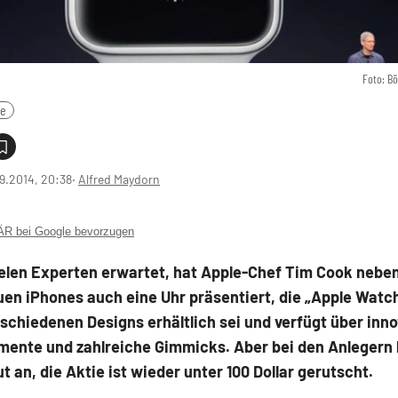
Foto: B
le
9.2014, 20:38
‧
Alfred Maydorn
 bei Google bevorzugen
ielen Experten erwartet, hat Apple-Chef Tim Cook nebe
en iPhones auch eine Uhr präsentiert, die „Apple Watch
rschiedenen Designs erhältlich sei und verfügt über inno
mente und zahlreiche Gimmicks. Aber bei den Anlegern
t an, die Aktie ist wieder unter 100 Dollar gerutscht.