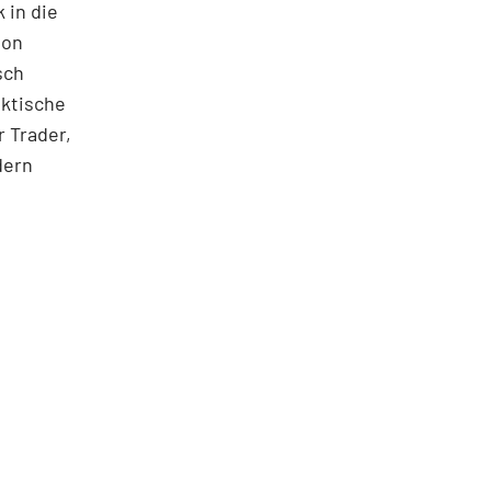
 in die
ton
sch
aktische
 Trader,
dern