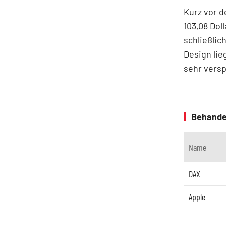
Kurz vor d
103,08 Dol
schließlic
Design lie
sehr versp
Behande
Name
DAX
Apple