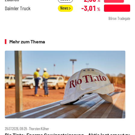
%
-3,01
Daimler Truck
News
%
Börse: Tradegate
Mehr zum Thema
29.07.2026, 08:29 ‧ Thorsten Küfner
Rio Tinto: Enorme Gewinnsteigerung – Aktie legt erneut zu