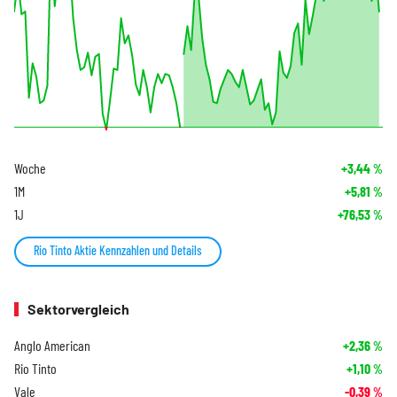
Woche
+3,44
%
1M
+5,81
%
1J
+76,53
%
Rio Tinto Aktie Kennzahlen und Details
Sektorvergleich
Anglo American
+2,36
%
Rio Tinto
+1,10
%
Vale
-0,39
%