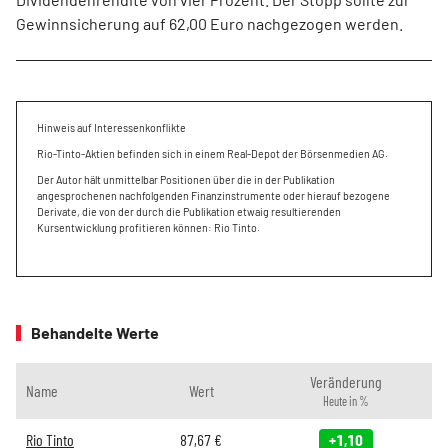
Gewinnsicherung auf 62,00 Euro nachgezogen werden.
Hinweis auf Interessenkonflikte
Rio-Tinto-Aktien befinden sich in einem Real-Depot der Börsenmedien AG.
Der Autor hält unmittelbar Positionen über die in der Publikation
angesprochenen nachfolgenden Finanzinstrumente oder hierauf bezogene
Derivate, die von der durch die Publikation etwaig resultierenden
Kursentwicklung profitieren können: Rio Tinto.
Behandelte Werte
Veränderung
Name
Wert
Heute in %
Rio Tinto
87,67
€
+1,10