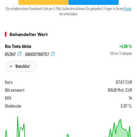
Sie erhalten einen Download-Link per E-Mail. Außerdem können Sie gekaufte E-Paper in Ihrem
Konto
herunterladen.
Behandelter Wert
Rio Tinto Aktie
+1,10
%
852147
GB0007188757
Börse:
Tradegate
Watchlist
Kurs
87,67
EUR
Börsenwert
109,91 Mrd. EUR
KGV
14
Dividende
3,97 %