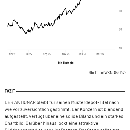
60
50
40
Mai '25
Jul '25
Sep '25
Nov '25
Jan '26
Mär '26
Rio Tinto plc
Rio Tinto
(WKN: 852147)
DER AKTIONÄR bleibt für seinen Musterdepot-Titel nach
wie vor zuversichtlich gestimmt. Der Konzern ist blendend
aufgestellt, verfügt über eine solide Bilanz und ein starkes
Chartbild. Darüber hinaus lockt eine attraktive
Dividendenrendite von vier Prozent. Der Stopp sollte zur