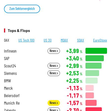
Zum Sektorvergleich
Tops & Flops
DAX
US Tech 100
US 30
MDAX
SDAX
EuroStoxx
+3,99
Infineon
News
%
+3,40
SAP
%
+2,99
Scout24
News
%
+2,53
Siemens
News
%
+2,25
BMW
%
-1,13
Merck
%
-1,17
Beiersdorf
%
-1,57
Munich Re
News
%
-2,30
Zalando
News