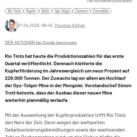
Foto: Rick Bowmer/picture alliance
Rio Tinto
Kupfer
Aktie
Oyu Tolgoi
Eisenerz
Escondida
21.04.2026, 08:46
‧
Thorsten Küfner
DER AKTIONÄR bei Google bevorzugen
Rio Tinto hat heute die Produktionszahlen für das erste
Quartal veröffentlicht. Demnach kletterte die
Kupferförderung im Jahresvergleich um neun Prozent auf
229.000 Tonnen. Der Zuwachs lag vor allem am Hochlauf
der Oyu-Tolgoi-Mine in der Mongolei. Vorstandschef Simon
Trott betonte, dass der Ausbau dieser neuen Mine
weiterhin planmäßig verlaufe.
Mit der Ausweitung der Kupferproduktion trifft Rio Tinto
den Nerv der Zeit. Denn wegen der weltweiten
Dekarbonisierungsbemühungen sowie der wachsenden
Zahl an Rechenzentren rund um den Globus dürfte die