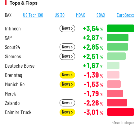
Tops & Flops
DAX
US Tech 100
US 30
MDAX
SDAX
EuroStoxx
+3,64
Infineon
News
%
+2,87
SAP
%
+2,85
Scout24
News
%
+2,51
Siemens
News
%
+1,67
Deutsche Börse
%
-1,39
Brenntag
News
%
-1,53
Munich Re
News
%
-1,79
Merck
%
-2,26
Zalando
News
%
-3,01
Daimler Truck
News
%
Börse: Tradegate