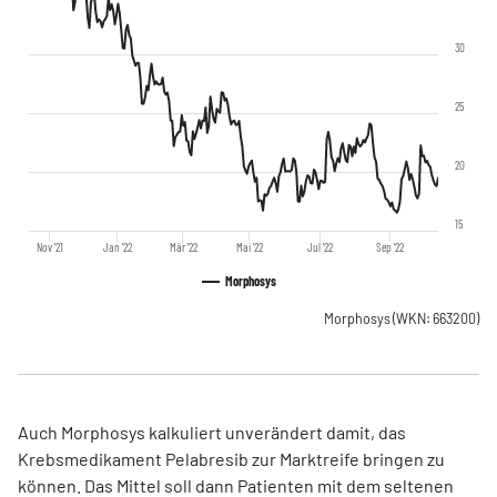
30
25
20
15
Nov '21
Jan '22
Mär '22
Mai '22
Jul '22
Sep '22
Morphosys
Morphosys
(WKN: 663200)
Auch Morphosys kalkuliert unverändert damit, das
Krebsmedikament Pelabresib zur Marktreife bringen zu
können. Das Mittel soll dann Patienten mit dem seltenen