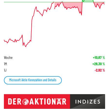
Woche
+10,87
%
1M
+28,30
%
1J
-2,92
%
Microsoft Aktie Kennzahlen und Details