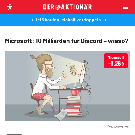
++ Heiß kaufen, eiskalt verdoppeln ++
Microsoft: 10 Milliarden für Discord – wieso?
Microsoft
-0,26
%
Foto: Shutterstock