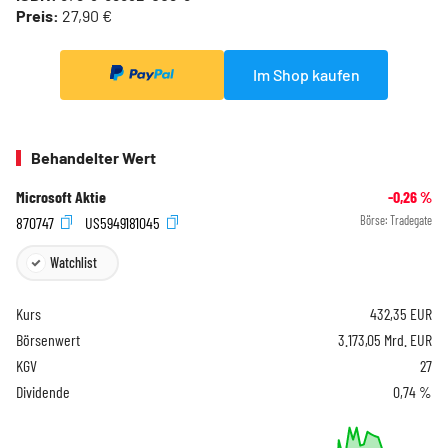
Preis:
27,90 €
Im Shop kaufen
Behandelter Wert
Microsoft Aktie
-0,26
%
870747
US5949181045
Börse:
Tradegate
Watchlist
Kurs
432,35
EUR
Börsenwert
3.173,05 Mrd. EUR
KGV
27
Dividende
0,74 %