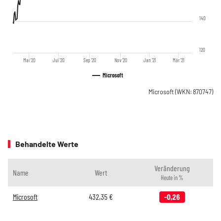
140
120
Mai '20
Jul '20
Sep '20
Nov '20
Jan '21
Mär '21
Microsoft
Microsoft
(WKN: 870747)
Behandelte Werte
Veränderung
Name
Wert
Heute in %
Microsoft
432,35
€
-0,26