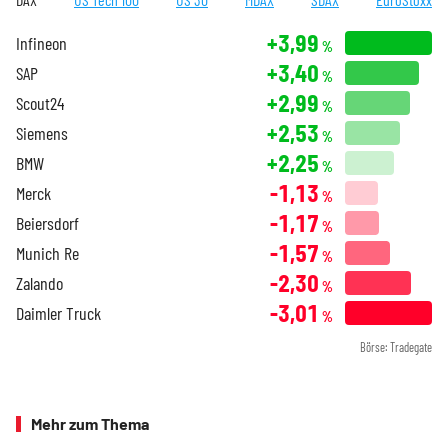
+3,99
Infineon
%
+3,40
SAP
%
+2,99
Scout24
%
+2,53
Siemens
%
+2,25
BMW
%
-1,13
Merck
%
-1,17
Beiersdorf
%
-1,57
Munich Re
%
-2,30
Zalando
%
-3,01
Daimler Truck
%
Börse: Tradegate
Mehr zum Thema