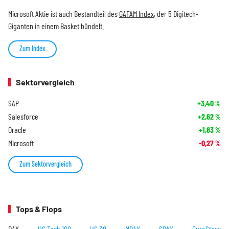
Microsoft Aktie ist auch Bestandteil des
GAFAM Index
, der 5 Digitech-
Giganten in einem Basket bündelt.
Zum Index
Sektorvergleich
SAP
+3,40
%
Salesforce
+2,62
%
Oracle
+1,83
%
Microsoft
-0,27
%
Zum Sektorvergleich
Tops & Flops
DAX
US Tech 100
US 30
MDAX
SDAX
EuroStoxx