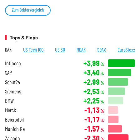
Zum Sektorvergleich
Tops & Flops
DAX
US Tech 100
US 30
MDAX
SDAX
EuroStoxx
+3,99
Infineon
%
+3,40
SAP
%
+2,99
Scout24
%
+2,53
Siemens
%
+2,25
BMW
%
-1,13
Merck
%
-1,17
Beiersdorf
%
-1,57
Munich Re
%
-2,30
Zalando
%