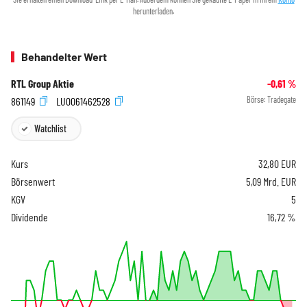
herunterladen.
Behandelter Wert
RTL Group Aktie
-0,61
%
861149
LU0061462528
Börse:
Tradegate
Watchlist
Kurs
32,80
EUR
Börsenwert
5,09 Mrd. EUR
KGV
5
Dividende
16,72 %