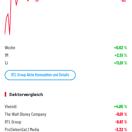
Woche
+0,62
%
1M
+2,51
%
1J
+11,01
%
RTL Group Aktie Kennzahlen und Details
Sektorvergleich
Vivendi
+4,05
%
The Walt Disney Company
-0,01
%
RTL Group
-0,61
%
ProSiebenSat.1 Media
-3,32
%