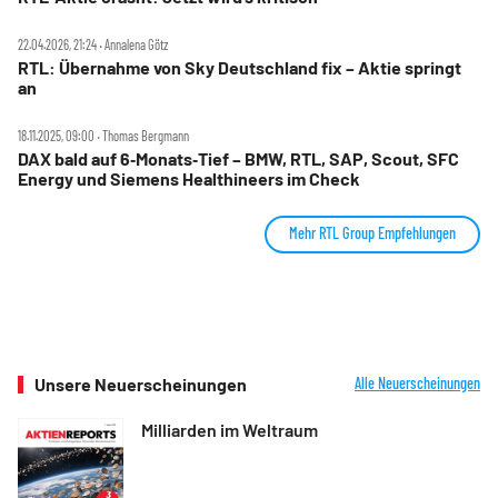
22.04.2026, 21:24 ‧ Annalena Götz
RTL: Übernahme von Sky Deutschland fix – Aktie springt
an
18.11.2025, 09:00 ‧ Thomas Bergmann
DAX bald auf 6‑Monats‑Tief – BMW, RTL, SAP, Scout, SFC
Energy und Siemens Healthineers im Check
Mehr RTL Group Empfehlungen
Unsere Neuerscheinungen
Alle Neuerscheinungen
Milliarden im Weltraum