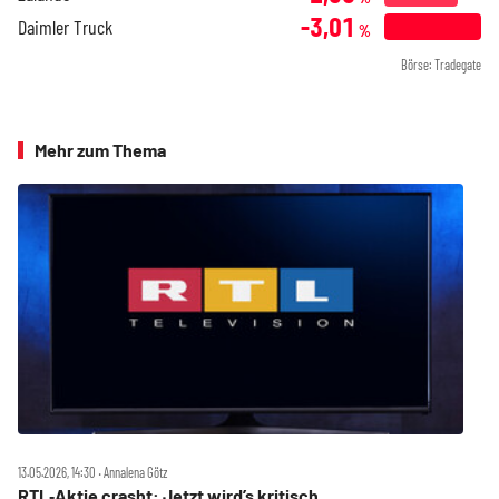
-3,01
Daimler Truck
%
Börse: Tradegate
Mehr zum Thema
13.05.2026, 14:30 ‧ Annalena Götz
RTL‑Aktie crasht: Jetzt wird’s kritisch