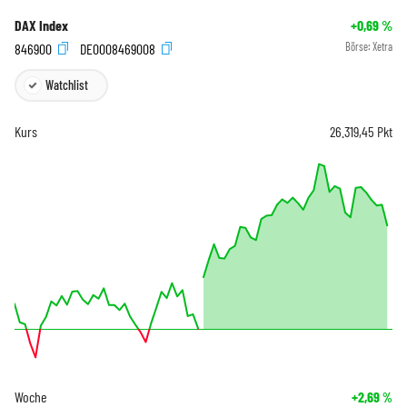
DAX Index
+0,69
%
846900
DE0008469008
Börse:
Xetra
Watchlist
Kurs
26.319,45
Pkt
Woche
+2,69
%