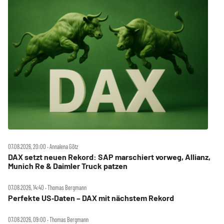
07.08.2026, 20:00 ‧ Annalena Götz
DAX setzt neuen Rekord: SAP marschiert vorweg, Allianz,
Munich Re & Daimler Truck patzen
07.08.2026, 14:40 ‧ Thomas Bergmann
Perfekte US‑Daten – DAX mit nächstem Rekord
07.08.2026, 09:00 ‧ Thomas Bergmann