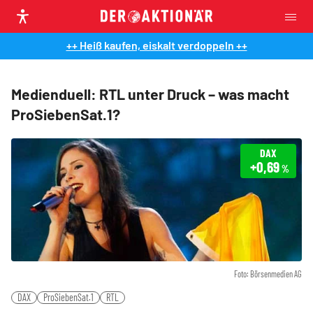
++ Heiß kaufen, eiskalt verdoppeln ++
Medienduell: RTL unter Druck – was macht
ProSiebenSat.1?
DAX
+0,69
%
Foto: Börsenmedien AG
DAX
ProSiebenSat.1
RTL