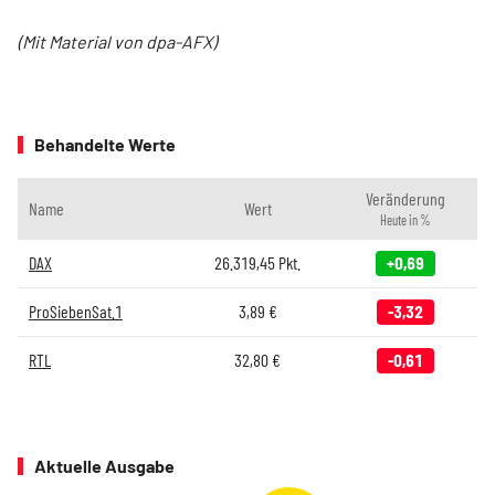
(Mit Material von dpa-AFX)
Behandelte Werte
Veränderung
Name
Wert
Heute in %
DAX
26.319,45
Pkt.
+0,69
ProSiebenSat.1
3,89
€
-3,32
RTL
32,80
€
-0,61
Aktuelle Ausgabe