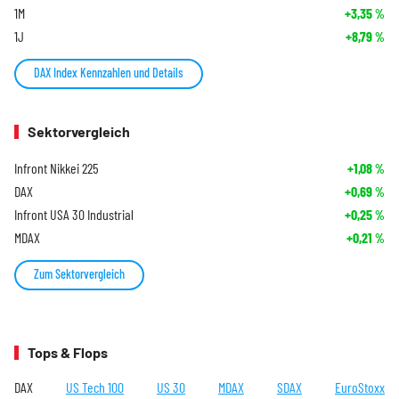
1M
+3,35
%
1J
+8,79
%
DAX Index Kennzahlen und Details
Sektorvergleich
Infront Nikkei 225
+1,08
%
DAX
+0,69
%
Infront USA 30 Industrial
+0,25
%
MDAX
+0,21
%
Zum Sektorvergleich
Tops & Flops
DAX
US Tech 100
US 30
MDAX
SDAX
EuroStoxx