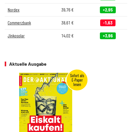
Nordex
39,76
€
+2,95
Commerzbank
38,61
€
-1,63
Jinkosolar
14,02
€
+3,96
Aktuelle Ausgabe