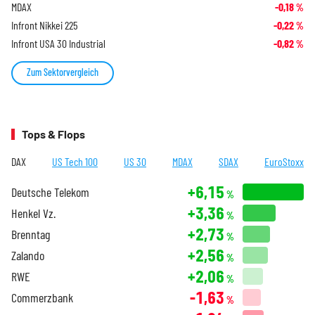
MDAX
-0,18
%
Infront Nikkei 225
-0,22
%
Infront USA 30 Industrial
-0,82
%
Zum Sektorvergleich
Tops & Flops
DAX
US Tech 100
US 30
MDAX
SDAX
EuroStoxx
+6,15
Deutsche Telekom
%
+3,36
Henkel Vz.
%
+2,73
Brenntag
%
+2,56
Zalando
%
+2,06
RWE
%
-1,63
Commerzbank
%