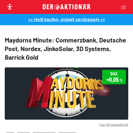
++ Heiß kaufen, eiskalt verdoppeln ++
Maydorns Minute: Commerzbank, Deutsche
Post, Nordex, JinkoSolar, 3D Systems,
Barrick Gold
DAX
+0,05
%
Foto: Börsenmedien AG