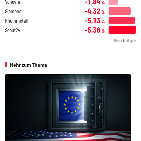
-1,84
Vonovia
%
-4,32
Siemens
%
-5,13
Rheinmetall
%
-5,38
Scout24
%
Börse: Tradegate
Mehr zum Thema