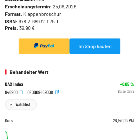
Erscheinungstermin:
25.06.2026
Format:
Klappenbroschur
ISBN:
978-3-68932-075-1
Preis:
39,90 €
Im Shop kaufen
Behandelter Wert
DAX Index
+0,05
%
846900
DE0008469008
Börse:
Xetra
Watchlist
Kurs
26.140,13
Pkt