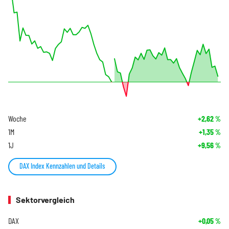
Woche
+2,62
%
1M
+1,35
%
1J
+9,56
%
DAX Index Kennzahlen und Details
Sektorvergleich
DAX
+0,05
%