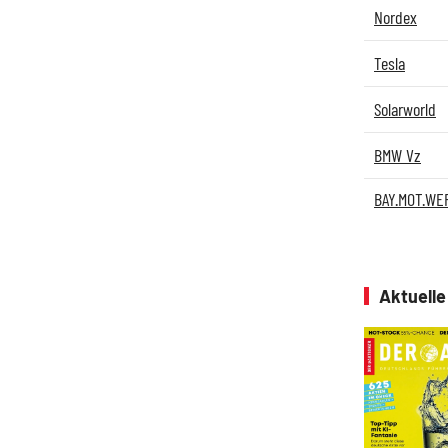
Nordex
Tesla
Solarworld
BMW Vz
BAY.MOT.WE
Aktuell