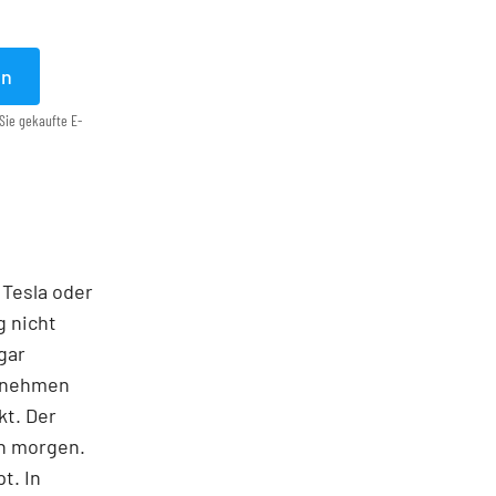
en
Sie gekaufte E-
 Tesla oder
g nicht
gar
ernehmen
kt. Der
on morgen.
t. In