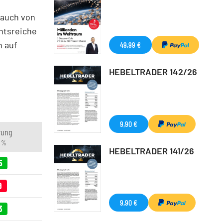
 auch von
htsreiche
n auf
49,99 €
HEBELTRADER 142/26
9,90 €
rung
n %
HEBELTRADER 141/26
5
9
9,90 €
3