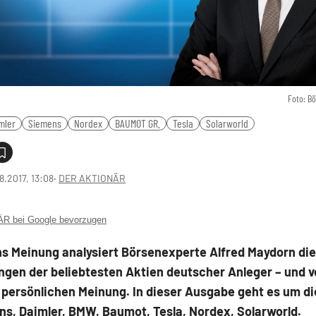
Foto: B
mler
Siemens
Nordex
BAUMOT GR.
Tesla
Solarworld
8.2017, 13:08
‧
DER AKTIONÄR
 bei Google bevorzugen
ns Meinung analysiert Börsenexperte Alfred Maydorn di
gen der beliebtesten Aktien deutscher Anleger – und ve
 persönlichen Meinung. In dieser Ausgabe geht es um di
ns, Daimler, BMW, Baumot, Tesla, Nordex, Solarworld.