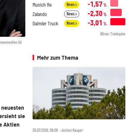
-1,57
Munich Re
News
%
-2,30
Zalando
News
%
-3,01
Daimler Truck
News
%
Börse: Tradegate
örsenmedien AG
Mehr zum Thema
e neuesten
rsieht sie
e Aktien
30.07.2026, 09:08 ‧ Jochen Kauper