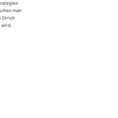
trategien
ischen man
 Strich
 wird.