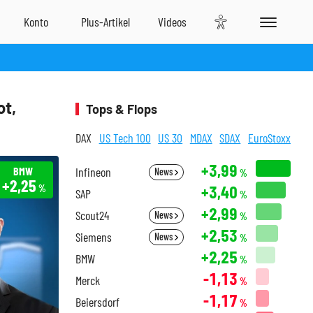
t,
Tops & Flops
DAX
US Tech 100
US 30
MDAX
SDAX
EuroStoxx
+3,99
BMW
Infineon
News
%
+2,25
+3,40
%
SAP
%
+2,99
Scout24
News
%
+2,53
Siemens
News
%
+2,25
BMW
%
-1,13
Merck
%
-1,17
Beiersdorf
%