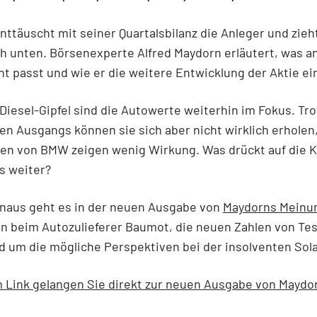
ttäuscht mit seiner Quartalsbilanz die Anleger und zie
h unten. Börsenexperte Alfred Maydorn erläutert, was a
ht passt und wie er die weitere Entwicklung der Aktie ei
iesel-Gipfel sind die Autowerte weiterhin im Fokus. Tro
ven Ausgangs können sie sich aber nicht wirklich erholen
len von BMW zeigen wenig Wirkung. Was drückt auf die 
es weiter?
inaus geht es in der neuen Ausgabe von
Maydorns Meinu
n beim Autozulieferer Baumot, die neuen Zahlen von Tes
 um die mögliche Perspektiven bei der insolventen Sol
 Link gelangen Sie direkt zur neuen Ausgabe von Maydo