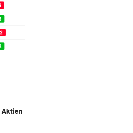
6
9
62
2
5 Aktien