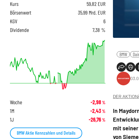
Kurs
59,82
EUR
Börsenwert
35,99 Mrd. EUR
KGV
6
Dividende
7,38 %
BMW
Dai
03.0
DER AKTIONÄR
Woche
-2,98
%
In Maydor
1M
-2,43
%
Entwicklun
1J
-26,76
%
mit seiner
BMW Aktie Kennzahlen und Details
von Sieme