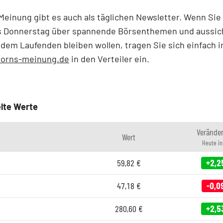
einung gibt es auch als täglichen Newsletter. Wenn Sie
s Donnerstag über spannende Börsenthemen und aussic
 dem Laufenden bleiben wollen, tragen Sie sich einfach i
orns-meinung.de
in den Verteiler ein.
lte Werte
Verände
Wert
Heute i
59,82
€
+2,2
47,18
€
-0,0
280,60
€
+2,5