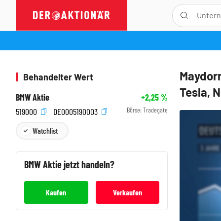
Maydorn
Behandelter Wert
Tesla, 
BMW Aktie
+2,25
%
Börse:
Tradegate
519000
DE0005190003
Watchlist
BMW
Aktie jetzt handeln?
Kaufen
Verkaufen