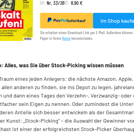
Nr. 33/26
8,90 €
Im Shop kauf
Sofortkauf
Sie erhalten einen Download-Link per E-Mail. Außerdem können 
Paper in Ihrem
Konto
herunterladen.
: Alles, was Sie über Stock-Picking wissen müssen
 Traum eines jeden Anlegers: die nächste Amazon, Apple,
 allen anderen zu finden, sie ins Depot zu legen, jahrelan
n und dann eines Tages den Verzehn-, Verzwanzig- oder 
tfacher sein Eigen zu nennen. Oder zumindest die Unt
 deren Anteile sich besser entwickeln als der Gesamtmar
r Kunst: „Stock-Picking“ – die Auswahl der Gewinner v
nghast ist einer der erfolgreichsten Stock-Picker überhaup