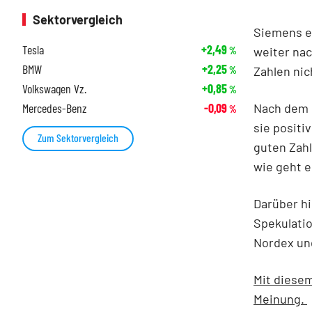
Sektorvergleich
Siemens en
Tesla
+2,49
weiter nac
%
BMW
+2,25
Zahlen nic
%
Volkswagen Vz.
+0,85
%
Nach dem D
Mercedes-Benz
-0,09
%
sie positi
Zum Sektorvergleich
guten Zah
wie geht 
Darüber h
Spekulatio
Nordex und
Mit diesem
Meinung.