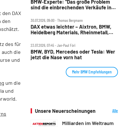
BMW‑Experte: "Das große Problem
sind die einbrechenden Verkäufe in
ht den DAX
China"
n den
30.07.2026, 09:00 ‧ Thomas Bergmann
DAX etwas leichter – Aixtron, BMW,
nschätzt.
Heidelberg Materials, Rheinmetall,
Symrise und Wacker Chemie im
Check
tz des für
23.07.2026, 07:45 ‧ Jan-Paul Fóri
BMW, BYD, Mercedes oder Tesla: Wer
, auch die
jetzt die Nase vorn hat
Kurse und
Mehr BMW Empfehlungen
ng
um die
la und
arworld.
Unsere Neuerscheinungen
Alle
rns
Neuerscheinungen
Milliarden im Weltraum