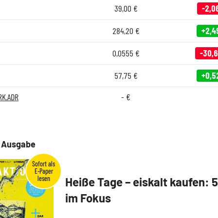
39,00
€
-2,0
284,20
€
+2,4
0,0555
€
-30,
57,75
€
+0,5
RK.ADR
-
€
e Ausgabe
Heiße Tage – eiskalt kaufen: 
im Fokus