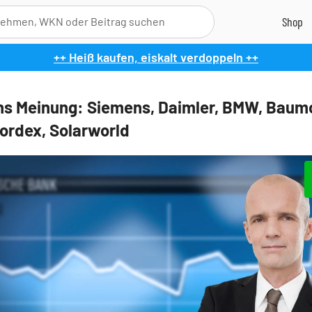
++ Heiß kaufen, eiskalt verdoppeln ++
s Meinung: Siemens, Daimler, BMW, Baumo
Nordex, Solarworld