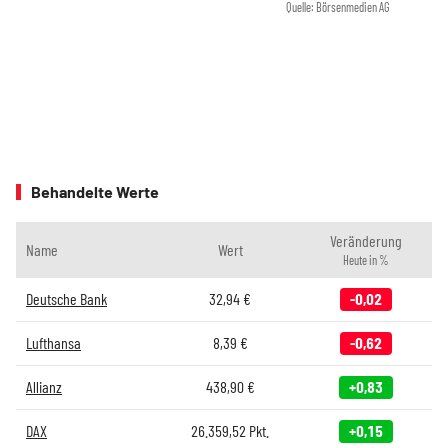
Quelle: Börsenmedien AG
Behandelte Werte
Veränderung
Name
Wert
Heute in %
Deutsche Bank
32,94
€
-0,02
Lufthansa
8,39
€
-0,62
Allianz
438,90
€
+0,83
DAX
26.359,52
Pkt.
+0,15