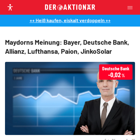
++ Heiß kaufen, eiskalt verdoppeln ++
Maydorns Meinung: Bayer, Deutsche Bank,
Allianz, Lufthansa, Paion, JinkoSolar
Deutsche Bank
-0,02
%