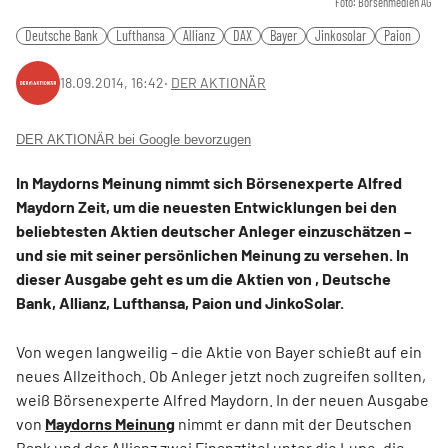
Foto: Börsenmedien AG
Deutsche Bank
Lufthansa
Allianz
DAX
Bayer
Jinkosolar
Paion
18.09.2014, 16:42
‧
DER AKTIONÄR
DER AKTIONÄR bei Google bevorzugen
In Maydorns Meinung nimmt sich Börsenexperte Alfred
Maydorn Zeit, um die neuesten Entwicklungen bei den
beliebtesten Aktien deutscher Anleger einzuschätzen –
und sie mit seiner persönlichen Meinung zu versehen. In
dieser Ausgabe geht es um die Aktien von , Deutsche
Bank, Allianz, Lufthansa, Paion und JinkoSolar.
Von wegen langweilig – die Aktie von Bayer schießt auf ein
neues Allzeithoch. Ob Anleger jetzt noch zugreifen sollten,
weiß Börsenexperte Alfred Maydorn. In der neuen Ausgabe
von
Maydorns Meinung
nimmt er dann mit der Deutschen
Bank und der Allianz zwei Finanztitel unter die Lupe, die