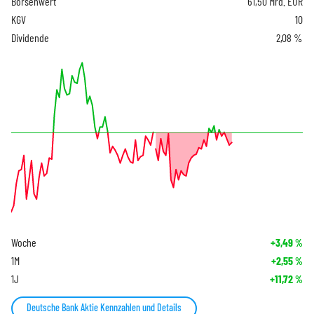
Börsenwert
61,50 Mrd. EUR
KGV
10
Dividende
2,08 %
Woche
+3,49
%
1M
+2,55
%
1J
+11,72
%
Deutsche Bank Aktie Kennzahlen und Details