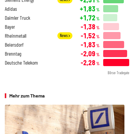
%
+1,83
Adidas
%
+1,72
Daimler Truck
%
-1,38
Bayer
%
-1,52
Rheinmetall
News
%
-1,83
Beiersdorf
%
-2,09
Brenntag
%
-2,28
Deutsche Telekom
%
Börse: Tradegate
Mehr zum Thema