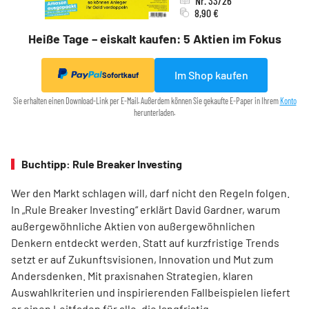
Nr. 33/26
8,90 €
Heiße Tage – eiskalt kaufen: 5 Aktien im Fokus
Im Shop kaufen
Sofortkauf
Sie erhalten einen Download-Link per E-Mail. Außerdem können Sie gekaufte E-Paper in Ihrem
Konto
herunterladen.
Buchtipp: Rule Breaker Investing
Wer den Markt schlagen will, darf nicht den Regeln folgen.
In „Rule Breaker Investing“ erklärt David Gardner, warum
außergewöhnliche Aktien von außer­gewöhnlichen
Denkern entdeckt werden. Statt auf kurzfristige Trends
setzt er auf Zukunftsvisionen, Innovation und Mut zum
Andersdenken. Mit praxisnahen Strategien, klaren
Auswahlkriterien und inspirierenden Fallbeispielen liefert
er einen Leit­faden für alle, die langfristig