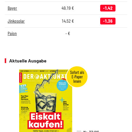
Bayer
49,19
€
-1,42
Jinkosolar
14,52
€
-1,36
Paion
-
€
Aktuelle Ausgabe