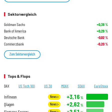
Sektorvergleich
Goldman Sachs
+0,38
%
Bank of America
+0,29
%
Deutsche Bank
-0,02
%
Commerzbank
-0,20
%
Zum Sektorvergleich
Tops & Flops
DAX
US Tech 100
US 30
MDAX
SDAX
EuroStoxx
+3,16
Infineon
News
%
+2,62
Qiagen
News
%
+2,51
Siemens Energy
News