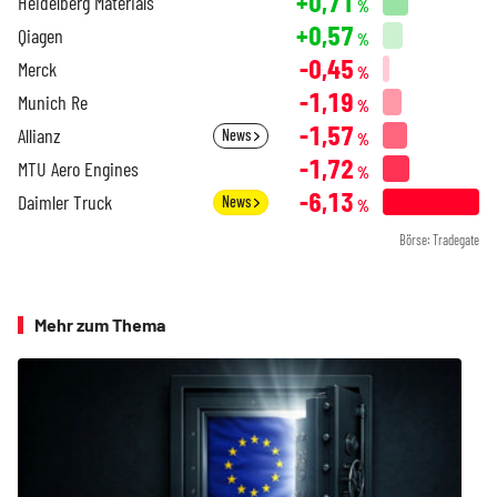
+0,71
Heidelberg Materials
%
+0,57
Qiagen
%
-0,45
Merck
%
-1,19
Munich Re
%
-1,57
Allianz
News
%
-1,72
MTU Aero Engines
%
-6,13
Daimler Truck
News
%
Börse: Tradegate
Mehr zum Thema