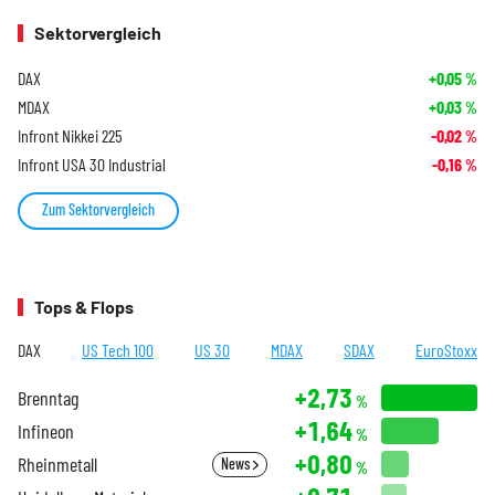
Sektorvergleich
DAX
+0,05
%
MDAX
+0,03
%
Infront Nikkei 225
-0,02
%
Infront USA 30 Industrial
-0,16
%
Zum Sektorvergleich
Tops & Flops
DAX
US Tech 100
US 30
MDAX
SDAX
EuroStoxx
+2,73
Brenntag
%
+1,64
Infineon
%
+0,80
Rheinmetall
News
%