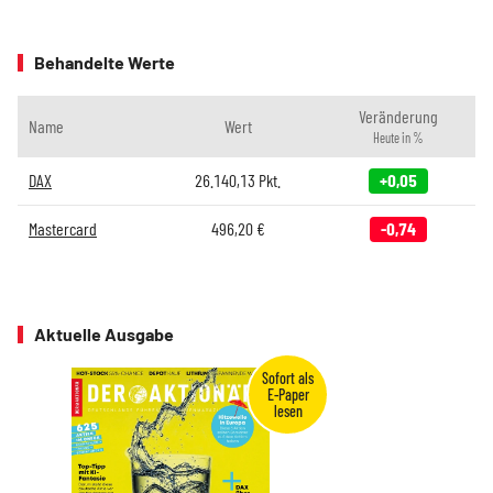
Behandelte Werte
Veränderung
Name
Wert
Heute in %
DAX
26.140,13
Pkt.
+0,05
Mastercard
496,20
€
-0,74
Aktuelle Ausgabe