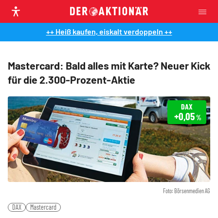
++ Heiß kaufen, eiskalt verdoppeln ++
Mastercard: Bald alles mit Karte? Neuer Kick
für die 2.300-Prozent-Aktie
DAX
+0,05
%
Foto: Börsenmedien AG
DAX
Mastercard