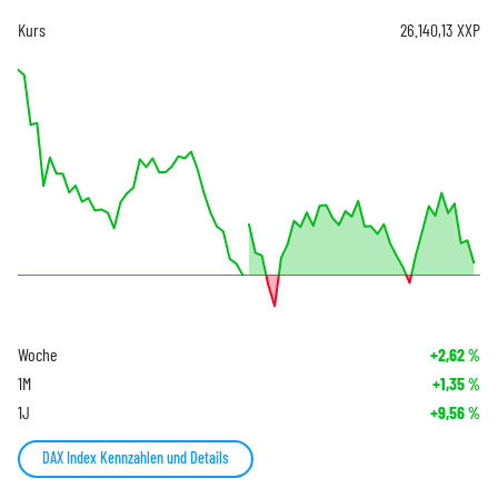
Kurs
26.140,13
XXP
Woche
+2,62
%
1M
+1,35
%
1J
+9,56
%
DAX Index Kennzahlen und Details