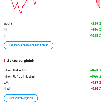
Woche
+2,90
%
1M
+1,64
%
1J
+10,29
%
DAX Index Kennzahlen und Details
Sektorvergleich
Infront Nikkei 225
+0,46
%
Infront USA 30 Industrial
+0,44
%
DAX
-0,29
%
MDAX
-0,50
%
Zum Sektorvergleich