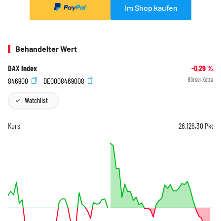
Im Shop kaufen
Behandelter Wert
DAX Index
-0,29
%
846900
DE0008469008
Börse:
Xetra
Watchlist
Kurs
26.126,30
Pkt