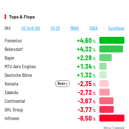
Tops & Flops
DAX
US Tech 100
US 30
MDAX
SDAX
EuroStoxx
+4,60
Fresenius
%
+4,32
Beiersdorf
%
+2,28
Bayer
%
+1,34
MTU Aero Engines
%
+1,32
Deutsche Börse
%
-2,35
Vonovia
News
%
-2,72
Zalando
%
-3,67
Continental
%
-3,77
DHL Group
%
-6,50
Infineon
%
Börse: Tradegate