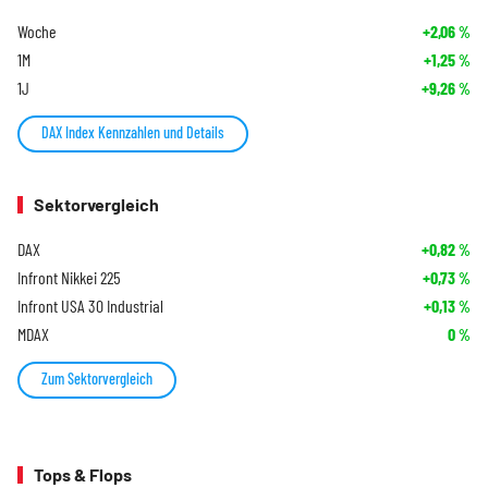
Woche
+2,06
%
1M
+1,25
%
1J
+9,26
%
DAX Index Kennzahlen und Details
Sektorvergleich
DAX
+0,82
%
Infront Nikkei 225
+0,73
%
Infront USA 30 Industrial
+0,13
%
MDAX
0
%
Zum Sektorvergleich
Tops & Flops