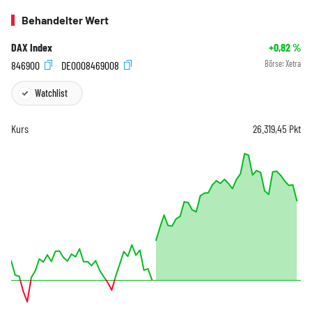
Behandelter Wert
DAX Index
+0,82
%
846900
DE0008469008
Börse:
Xetra
Watchlist
Kurs
26.319,45
Pkt