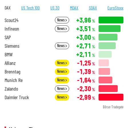
DAX
US Tech 100
US 30
MDAX
SDAX
EuroStoxx
+3,96
Scout24
News
%
+3,51
Infineon
News
%
+3,00
SAP
%
+2,71
Siemens
News
%
+2,11
BMW
%
-1,25
Allianz
News
%
-1,39
Brenntag
News
%
-1,64
Munich Re
News
%
-2,30
Zalando
News
%
-2,99
Daimler Truck
News
%
Börse: Tradegate