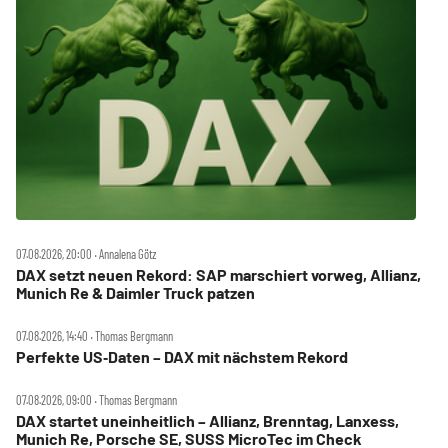
07.08.2026, 20:00 ‧ Annalena Götz
DAX setzt neuen Rekord: SAP marschiert vorweg, Allianz,
Munich Re & Daimler Truck patzen
07.08.2026, 14:40 ‧ Thomas Bergmann
Perfekte US‑Daten – DAX mit nächstem Rekord
07.08.2026, 09:00 ‧ Thomas Bergmann
DAX startet uneinheitlich – Allianz, Brenntag, Lanxess,
Munich Re, Porsche SE, SUSS MicroTec im Check