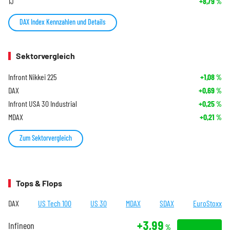
1J
+8,79
%
DAX Index Kennzahlen und Details
Sektorvergleich
Infront Nikkei 225
+1,08
%
DAX
+0,69
%
Infront USA 30 Industrial
+0,25
%
MDAX
+0,21
%
Zum Sektorvergleich
Tops & Flops
DAX
US Tech 100
US 30
MDAX
SDAX
EuroStoxx
+3,99
Infineon
%