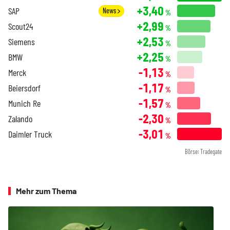
+3,40
SAP
News
%
+2,99
Scout24
%
+2,53
Siemens
%
+2,25
BMW
%
-1,13
Merck
%
-1,17
Beiersdorf
%
-1,57
Munich Re
%
-2,30
Zalando
%
-3,01
Daimler Truck
%
Börse: Tradegate
Mehr zum Thema