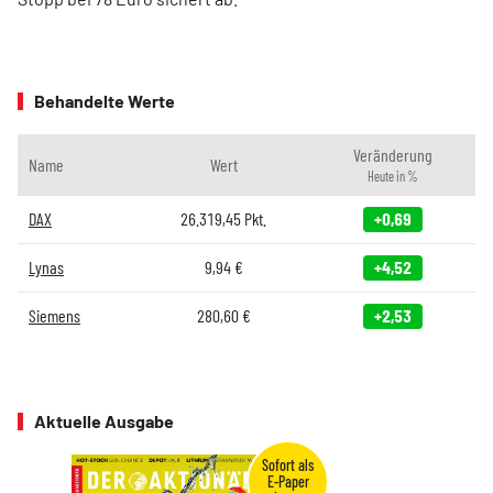
Behandelte Werte
Veränderung
Name
Wert
Heute in %
DAX
26.319,45
Pkt.
+0,69
Lynas
9,94
€
+4,52
Siemens
280,60
€
+2,53
Aktuelle Ausgabe