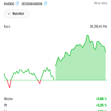
846900
DE0008469008
Börse:
Xetra
Watchlist
Kurs
26.319,45
Pkt
Woche
+2,69
%
1M
+3,35
%