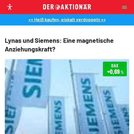
++ Heiß kaufen, eiskalt verdoppeln ++
Lynas und Siemens: Eine magnetische
Anziehungskraft?
DAX
+0,69
%