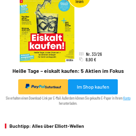
Nr. 33/26
8,90 €
Heiße Tage – eiskalt kaufen: 5 Aktien im Fokus
Im Shop kaufen
Sofortkauf
Sie erhalten einen Download-Link per E-Mail. Außerdem können Sie gekaufte E-Paper in Ihrem
Konto
herunterladen.
Buchtipp: Alles über Elliott-Wellen