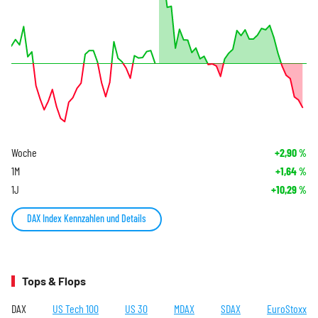
Woche
+2,90
%
1M
+1,64
%
1J
+10,29
%
DAX Index Kennzahlen und Details
Tops & Flops
DAX
US Tech 100
US 30
MDAX
SDAX
EuroStoxx