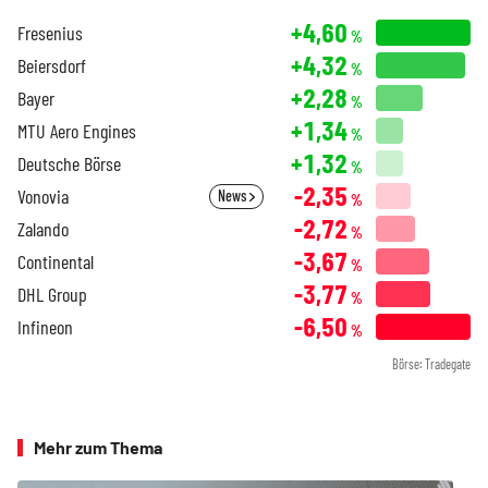
+4,60
Fresenius
%
+4,32
Beiersdorf
%
+2,28
Bayer
%
+1,34
MTU Aero Engines
%
+1,32
Deutsche Börse
%
-2,35
Vonovia
News
%
-2,72
Zalando
%
-3,67
Continental
%
-3,77
DHL Group
%
-6,50
Infineon
%
Börse: Tradegate
Mehr zum Thema