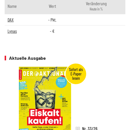
Veränderung
Name
Wert
Heute in %
DAX
-
Pkt.
Lynas
-
€
Aktuelle Ausgabe
Nr. 33/26