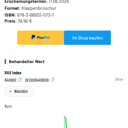
Erscheinungstermin:
11.06.2026
Format:
Klappenbroschur
ISBN:
978-3-68932-073-7
Preis:
39,90 €
Im Shop kaufen
Behandelter Wert
DAX Index
846900
DE0008469008
Börse:
Watchlist
Kurs