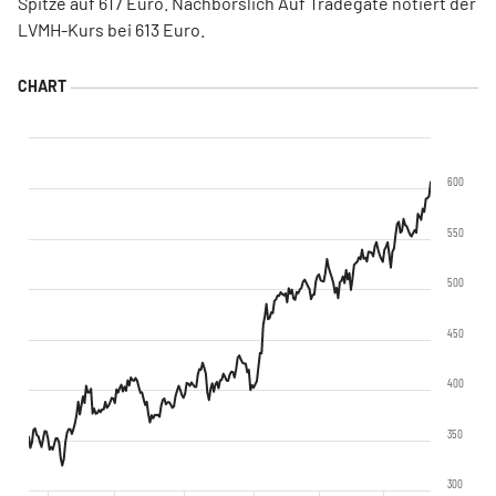
Spitze auf 617 Euro. Nachbörslich Auf Tradegate notiert der
LVMH-Kurs bei 613 Euro.
600
550
500
450
400
350
300