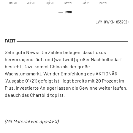
Mai '20
Jul '20
Sep '20
Nov '20
Jan '21
Mär '21
LVMH
LVMH
(WKN: 853292)
Sehr gute News: Die Zahlen belegen, dass Luxus
hervorragend läuft und (weltweit) großer Nachholbedarf
besteht. Dazu kommt China als der große
Wachstumsmarkt. Wer der Empfehlung des AKTIONÄR
(Ausgabe 01/21) gefolgt ist, liegt bereits mit 20 Prozent im
Plus. Investierte Anleger lassen die Gewinne weiter laufen,
da auch das Chartbild top ist.
(Mit Material von dpa-AFX)