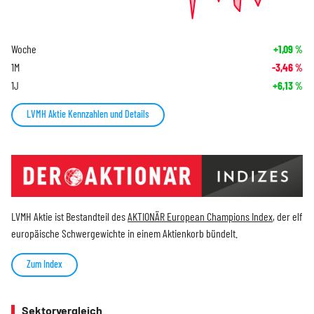
Woche
+1,09
%
1M
-3,46
%
1J
+6,13
%
LVMH Aktie Kennzahlen und Details
LVMH Aktie ist Bestandteil des
AKTIONÄR European Champions Index
, der elf
europäische Schwergewichte in einem Aktienkorb bündelt.
Zum Index
Sektorvergleich