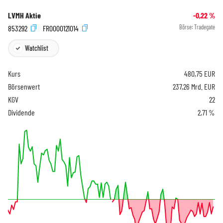
LVMH Aktie
-0,22
%
853292
FR0000121014
Börse:
Tradegate
Watchlist
Kurs
480,75
EUR
Börsenwert
237,26 Mrd. EUR
KGV
22
Dividende
2,71 %