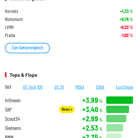
Hermès
+1,33
%
Richemont
+0,76
%
LVMH
-0,22
%
Prada
-1,02
%
Zum Sektorvergleich
Tops & Flops
DAX
US Tech 100
US 30
MDAX
SDAX
EuroStoxx
+3,99
Infineon
%
+3,40
SAP
News
%
+2,99
Scout24
%
+2,53
Siemens
%
+2,25
BMW