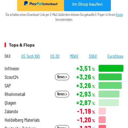
Im Shop kaufen
Sofortkauf
Sie erhalten einen Download-Link per E-Mail. Außerdem können Sie gekaufte E-Paper in Ihrem
Konto
herunterladen.
Tops & Flops
DAX
US Tech 100
US 30
MDAX
SDAX
EuroStoxx
+3,51
Infineon
%
+3,26
Scout24
News
%
+3,26
SAP
%
+2,93
Rheinmetall
News
%
+2,87
Qiagen
%
-1,19
Zalando
%
-1,20
Heidelberg Materials
%