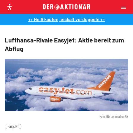
++ Heiß kaufen, eiskalt verdoppeln ++
Lufthansa-Rivale Easyjet: Aktie bereit zum
Abflug
Foto: Börsenmedien AG
EasyJet