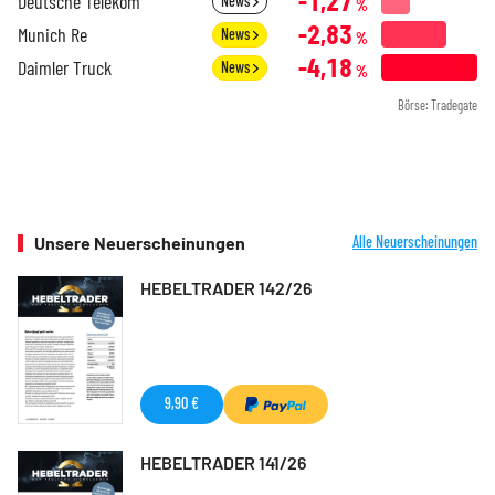
-1,27
Deutsche Telekom
News
%
-2,83
Munich Re
News
%
-4,18
Daimler Truck
News
%
Börse: Tradegate
Unsere Neuerscheinungen
Alle Neuerscheinungen
HEBELTRADER 142/26
9,90 €
HEBELTRADER 141/26