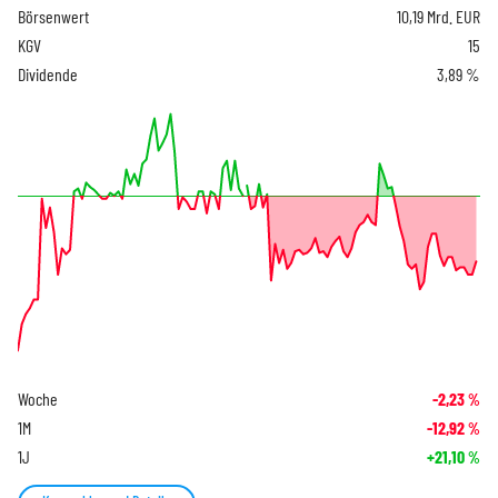
Börsenwert
10,19 Mrd. EUR
KGV
15
Dividende
3,89 %
Woche
-2,23
%
1M
-12,92
%
1J
+21,10
%