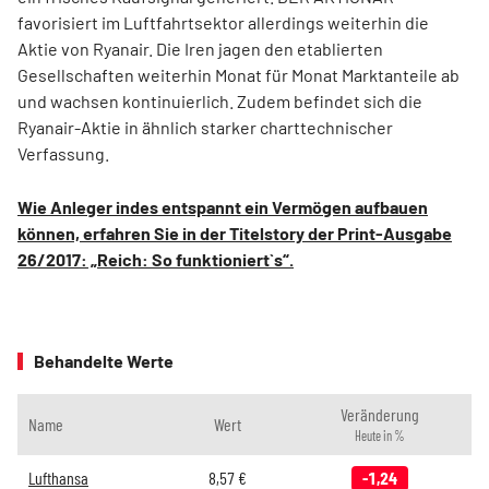
favorisiert im Luftfahrtsektor allerdings weiterhin die
Aktie von Ryanair. Die Iren jagen den etablierten
Gesellschaften weiterhin Monat für Monat Marktanteile ab
und wachsen kontinuierlich. Zudem befindet sich die
Ryanair-Aktie in ähnlich starker charttechnischer
Verfassung.
Wie Anleger indes entspannt ein Vermögen aufbauen
können, erfahren Sie in der Titelstory der Print-Ausgabe
26/2017: „Reich: So funktioniert`s“.
Behandelte Werte
Veränderung
Name
Wert
Heute in %
Lufthansa
8,57
€
-1,24