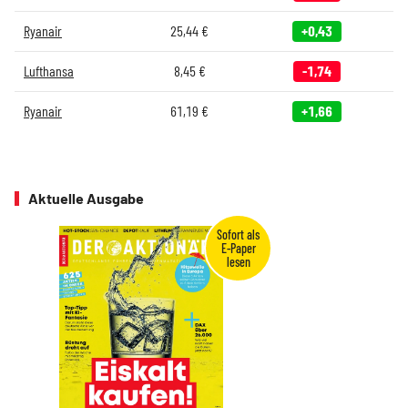
Ryanair
25,44
€
+0,43
Lufthansa
8,45
€
-1,74
Ryanair
61,19
€
+1,66
Aktuelle Ausgabe