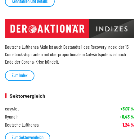
Kennzahlen und Details
Deutsche Lufthansa Aktie ist auch Bestandteil des
Recovery Index
, der 15
Comeback-Aspiranten mit überproportionalem Aufwärtspotenzial nach
Ende der Corona-Krise bündelt.
Zum Index
Sektorvergleich
easyJet
+3,07
%
Ryanair
+0,43
%
Deutsche Lufthansa
-1,24
%
Zum Sektorvergleich