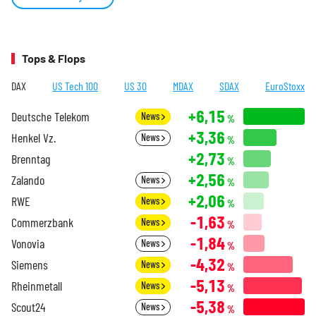
Tops & Flops
DAX
US Tech 100
US 30
MDAX
SDAX
EuroStoxx
+6,15
Deutsche Telekom
News
%
+3,36
Henkel Vz.
News
%
+2,73
Brenntag
%
+2,56
Zalando
News
%
+2,06
RWE
News
%
-1,63
Commerzbank
News
%
-1,84
Vonovia
News
%
-4,32
Siemens
News
%
-5,13
Rheinmetall
News
%
-5,38
Scout24
News
%