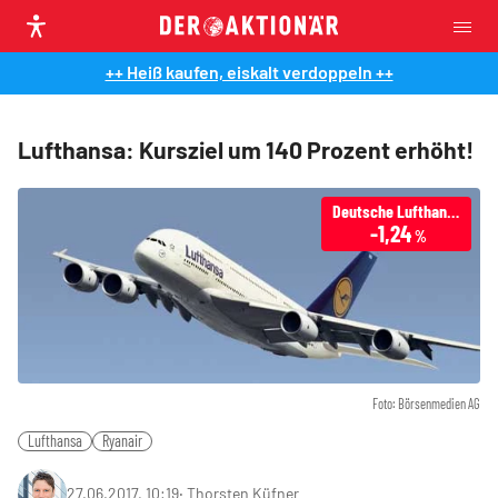
++ Heiß kaufen, eiskalt verdoppeln ++
Lufthansa: Kursziel um 140 Prozent erhöht!
Deutsche Lufthansa
-1,24
%
Foto: Börsenmedien AG
Lufthansa
Ryanair
27.06.2017, 10:19
‧
Thorsten Küfner