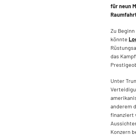
für neun M
Raumfahrt
Zu Beginn 
könnte
Lo
Rüstungsau
das Kampff
Prestigeo
Unter Tru
Verteidigu
amerikanis
anderem d
finanziert
Aussichten
Konzern b