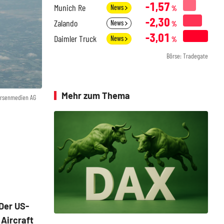
-1,57
Munich Re
News
%
-2,30
Zalando
News
%
-3,01
Daimler Truck
News
%
Börse: Tradegate
Mehr zum Thema
örsenmedien AG
Der US-
 Aircraft