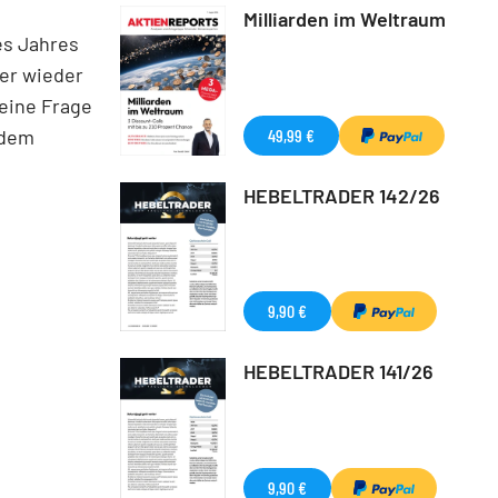
Milliarden im Weltraum
es Jahres
ber wieder
 eine Frage
 dem
49,99 €
HEBELTRADER 142/26
9,90 €
HEBELTRADER 141/26
9,90 €