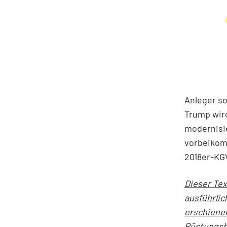
Anleger so
Trump wird
modernisi
vorbeikomm
2018er-KG
Dieser Tex
ausführlic
erschienen
Rüstungsbr