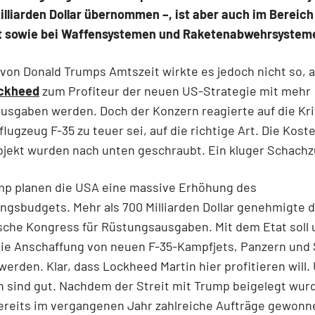
illiarden Dollar übernommen –, ist aber auch im Bereich
 sowie bei Waffensystemen und Raketenabwehrsysteme
von Donald Trumps Amtszeit wirkte es jedoch nicht so, a
ckheed
zum Profiteur der neuen US-Strategie mit mehr
sgaben werden. Doch der Konzern reagierte auf die Krit
lugzeug F-35 zu teuer sei, auf die richtige Art. Die Koste
bjekt wurden nach unten geschraubt. Ein kluger Schachz
mp planen die USA eine massive Erhöhung des
ngsbudgets. Mehr als 700 Milliarden Dollar genehmigte 
che Kongress für Rüstungsausgaben. Mit dem Etat soll 
ie Anschaffung von neuen F-35-Kampfjets, Panzern und 
 werden. Klar, dass Lockheed Martin hier profitieren will.
 sind gut. Nachdem der Streit mit Trump beigelegt wurd
ereits im vergangenen Jahr zahlreiche Aufträge gewonn