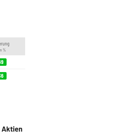
erung
in %
69
36
5 Aktien