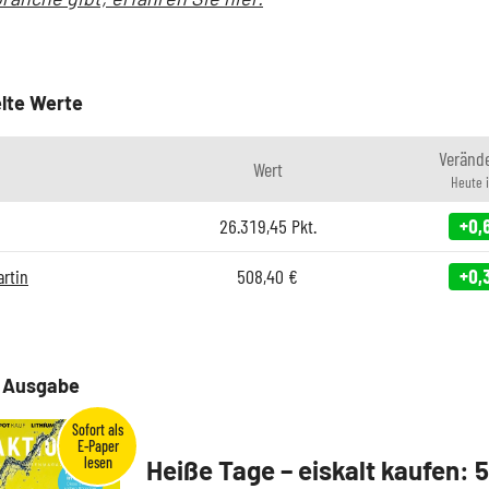
lte Werte
Veränd
Wert
Heute 
26.319,45
Pkt.
+0,
rtin
508,40
€
+0,
e Ausgabe
Heiße Tage – eiskalt kaufen: 