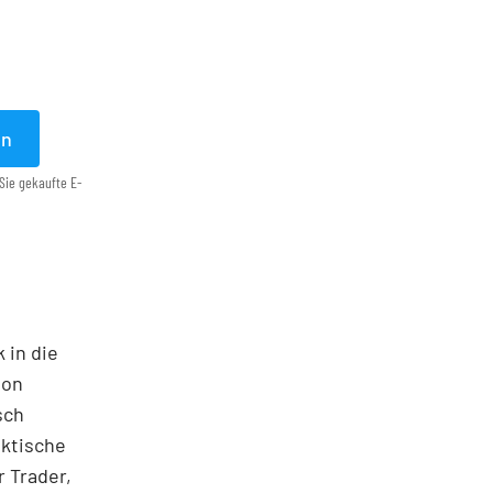
en
Sie gekaufte E-
 in die
ton
sch
aktische
 Trader,