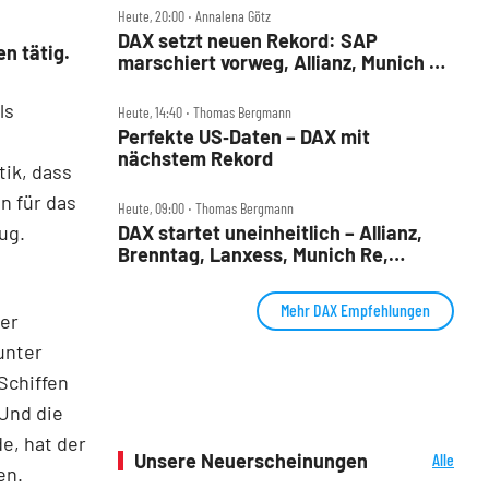
Heute, 20:00 ‧ Annalena Götz
DAX setzt neuen Rekord: SAP
n tätig.
marschiert vorweg, Allianz, Munich Re
& Daimler Truck patzen
ls
Heute, 14:40 ‧ Thomas Bergmann
Perfekte US‑Daten – DAX mit
nächstem Rekord
ik, dass
n für das
Heute, 09:00 ‧ Thomas Bergmann
ug.
DAX startet uneinheitlich – Allianz,
Brenntag, Lanxess, Munich Re,
Porsche SE, SUSS MicroTec im Check
Mehr DAX Empfehlungen
der
unter
Schiffen
 Und die
e, hat der
Unsere Neuerscheinungen
Alle
en.
Neuerscheinungen