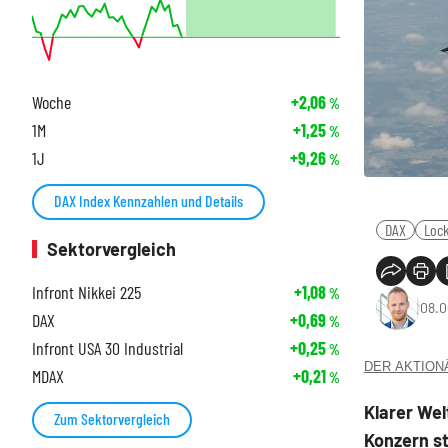
Woche
+2,06
%
1M
+1,25
%
1J
+9,26
%
DAX Index Kennzahlen und Details
DAX
Lock
Sektorvergleich
Infront Nikkei 225
+1,08
%
08.0
DAX
+0,69
%
Infront USA 30 Industrial
+0,25
%
DER AKTIONÄR
MDAX
+0,21
%
Klarer We
Zum Sektorvergleich
Konzern st