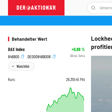
Lockhee
Behandelter Wert
profitie
DAX Index
+0,69
%
Börse:
Xetra
846900
DE0008469008
Watchlist
Kurs
26.319,45
Pkt