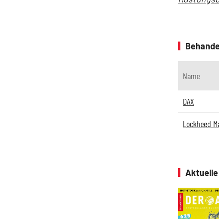
Behande
Name
DAX
Lockheed Ma
Aktuell