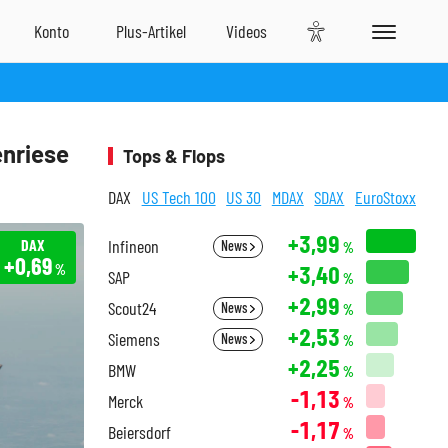
enriese
Tops & Flops
DAX
US Tech 100
US 30
MDAX
SDAX
EuroStoxx
+3,99
DAX
Infineon
News
%
+0,69
+3,40
%
SAP
%
+2,99
Scout24
News
%
+2,53
Siemens
News
%
+2,25
BMW
%
-1,13
Merck
%
-1,17
Beiersdorf
%