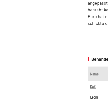
angepasst.
besteht ke
Euro hat n
schickte d
Behande
Name
DAX
Leoni