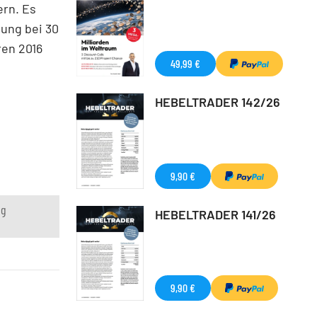
ern. Es
dung bei 30
ren 2016
49,99 €
HEBELTRADER 142/26
9,90 €
ng
HEBELTRADER 141/26
9,90 €