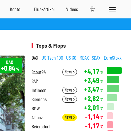
Tops & Flops
DAX
US Tech 100
US 30
MDAX
SDAX
EuroStoxx
DAX
+0,94
%
+4,17
Scout24
News
%
+3,49
SAP
%
+3,47
Infineon
News
%
+2,82
Siemens
News
%
+2,01
BMW
%
-1,14
Allianz
News
%
-1,17
Beiersdorf
%