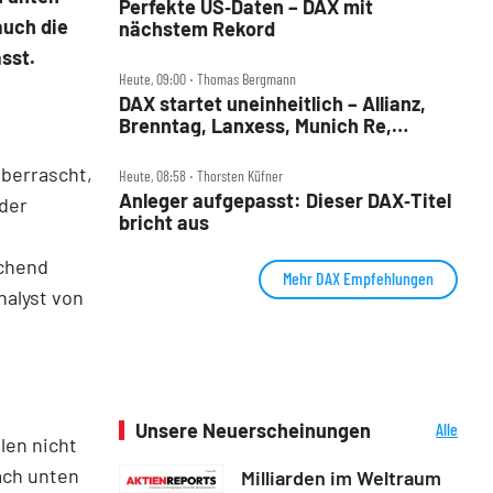
Perfekte US‑Daten – DAX mit
auch die
nächstem Rekord
sst.
Heute, 09:00 ‧ Thomas Bergmann
DAX startet uneinheitlich – Allianz,
Brenntag, Lanxess, Munich Re,
Porsche SE, SUSS MicroTec im Check
überrascht,
Heute, 08:58 ‧ Thorsten Küfner
Anleger aufgepasst: Dieser DAX‑Titel
 der
bricht aus
echend
Mehr DAX Empfehlungen
nalyst von
Unsere Neuerscheinungen
Alle
len nicht
Neuerscheinungen
ach unten
Milliarden im Weltraum