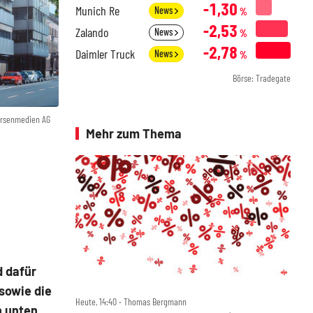
-1,30
Munich Re
News
%
-2,53
Zalando
News
%
-2,78
Daimler Truck
News
%
Börse: Tradegate
örsenmedien AG
Mehr zum Thema
d dafür
sowie die
Heute, 14:40 ‧ Thomas Bergmann
h unten