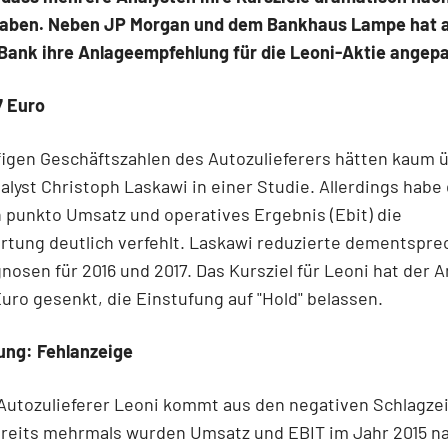
 haben. Neben JP Morgan und dem Bankhaus Lampe hat 
Bank ihre Anlageempfehlung für die Leoni-Aktie angepa
7 Euro
figen Geschäftszahlen des Autozulieferers hätten kaum 
alyst Christoph Laskawi in einer Studie. Allerdings habe
n punkto Umsatz und operatives Ergebnis (Ebit) die
rtung deutlich verfehlt. Laskawi reduzierte dementspr
nosen für 2016 und 2017. Das Kursziel für Leoni hat der A
Euro gesenkt, die Einstufung auf "Hold" belassen.
ung: Fehlanzeige
 Autozulieferer Leoni kommt aus den negativen Schlagzei
ereits mehrmals wurden Umsatz und EBIT im Jahr 2015 n