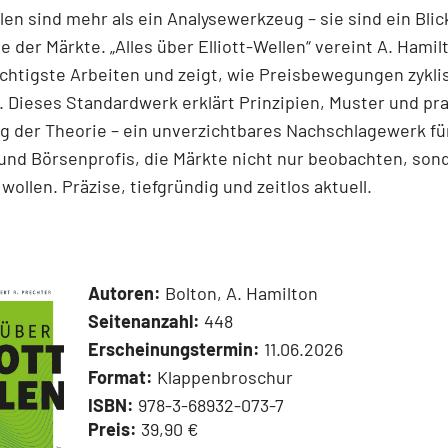
llen sind mehr als ein Analysewerkzeug – sie sind ein Blick
e der Märkte. „Alles über Elliott-Wellen“ vereint A. Hamil
chtigste Arbeiten und zeigt, wie Preisbewegungen zykli
 Dieses Standardwerk erklärt Prinzipien, Muster und pr
 der Theorie – ein unverzichtbares Nachschlagewerk für
und Börsenprofis, die Märkte nicht nur beobachten, son
wollen. Präzise, tiefgründig und zeitlos aktuell.
Autoren:
Bolton, A. Hamilton
Seitenanzahl:
448
Erscheinungstermin:
11.06.2026
Format:
Klappenbroschur
ISBN:
978-3-68932-073-7
Preis:
39,90 €