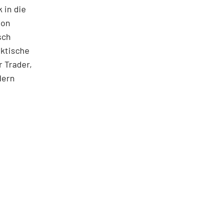
 in die
ton
sch
aktische
 Trader,
dern