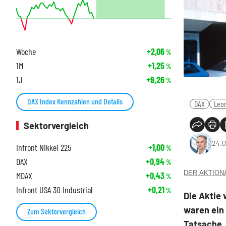
Woche
+2,06
%
1M
+1,25
%
1J
+9,26
%
DAX Index Kennzahlen und Details
DAX
Leon
Sektorvergleich
24.0
Infront Nikkei 225
+1,00
%
DAX
+0,94
%
DER AKTIONÄR
MDAX
+0,43
%
Infront USA 30 Industrial
+0,21
%
Die Aktie 
waren ein
Zum Sektorvergleich
Tatsache,