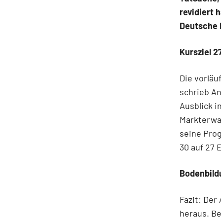
revidiert
Deutsche 
Kursziel 2
Die vorläu
schrieb An
Ausblick i
Markterwa
seine Prog
30 auf 27 
Bodenbild
Fazit: Der
heraus. B