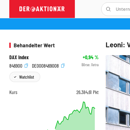
Leoni: 
Behandelter Wert
DAX Index
+0,94
%
Börse:
Xetra
846900
DE0008469008
Watchlist
Kurs
26.384,61
Pkt