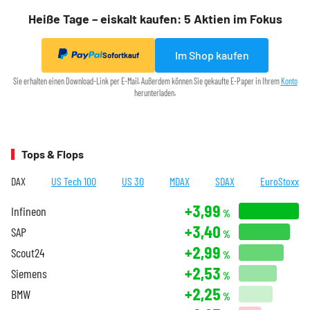
Heiße Tage – eiskalt kaufen: 5 Aktien im Fokus
Im Shop kaufen
Sofortkauf
Sie erhalten einen Download-Link per E-Mail. Außerdem können Sie gekaufte E-Paper in Ihrem
Konto
herunterladen.
Tops & Flops
DAX
US Tech 100
US 30
MDAX
SDAX
EuroStoxx
+3,99
Infineon
%
+3,40
SAP
%
+2,99
Scout24
%
+2,53
Siemens
%
+2,25
BMW
%