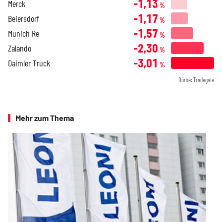
-1,13
Merck
%
-1,17
Beiersdorf
%
-1,57
Munich Re
%
-2,30
Zalando
%
-3,01
Daimler Truck
%
Börse: Tradegate
Mehr zum Thema