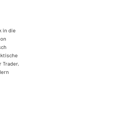
 in die
ton
sch
aktische
 Trader,
dern