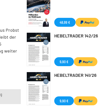
49,99 €
aus Probst
HEBELTRADER 142/26
eibt der
5
ng weiter
9,90 €
HEBELTRADER 141/26
ng
9,90 €