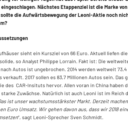
eingeschlagen. Nächstes Etappenziel ist die Marke von
 sollte die Aufwärtsbewegung der Leoni-Aktie noch nic
um?
ussetzungen
fhäuser sieht ein Kursziel von 66 Euro. Aktuell liefen di
solide, so Analyst Philippe Lorrain. Fakt ist: Die weltweit
nach Autos ist ungebrochen. 2014 werden weltweit 73,4 
 verkauft. 2017 sollen es 83,7 Millionen Autos sein. Das 
ie des
CAR-Insituts hervor. Allen voran in China haben d
starke Zuwächse. Natürlich ist auch Leoni ist im Reich d
Das ist unser wachstumsstärkster Markt. Derzeit machen
nen Euro Umsatz. Wir gehen davon aus, dass wir 2018 eine
umsetzen
“, sagt Leoni-Sprecher Sven Schmidt.