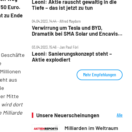
Leoni: Aktie rauscht gewaltig in die
 50 Euro.
Tiefe – das ist jetzt zu tun
ht zu Ende
04.04.2023, 14:44 ‧ Alfred Maydorn
Verwirrung um Tesla und BYD,
Dramatik bei SMA Solar und Encavis,
Kursziel Null für Leoni und Steinhoff
03.04.2023, 15:46 ‧ Jan Paul Fóri
Leoni: Sanierungskonzept steht –
e Geschäfte
Aktie explodiert
e
Millionen
Mehr Empfehlungen
geht aus
ie
er Mitte
 wird dort
 Milliarde
Unsere Neuerscheinungen
Alle
Neuerscheinungen
Milliarden im Weltraum