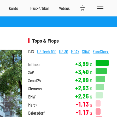
Tops & Flops
DAX
US Tech 100
US 30
MDAX
SDAX
EuroStoxx
+3,99
Infineon
%
+3,40
SAP
%
+2,99
Scout24
%
+2,53
Siemens
%
+2,25
BMW
%
-1,13
Merck
%
-1,17
Beiersdorf
%