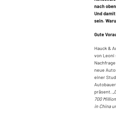
nach oben 
Und damit
sein. War
Gute Vora
Hauck & Au
von Leoni 
Nachfrage 
neue Autos
einer Stud
Autobauer 
präsent. „
700 Millio
in China 