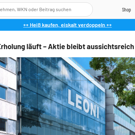
++ Heiß kaufen, eiskalt verdoppeln ++
rholung läuft – Aktie bleibt aussichtsreich