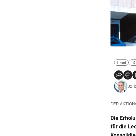
Leoni
DA
02.1
DER AKTIONÄR
Die Erholu
für die Le
Konsolidi