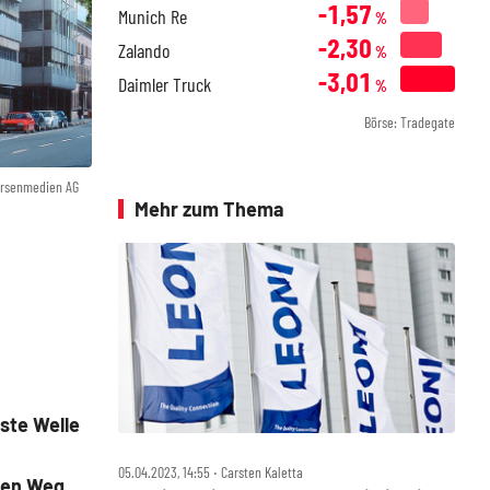
-1,57
Munich Re
%
-2,30
Zalando
%
-3,01
Daimler Truck
%
Börse: Tradegate
örsenmedien AG
Mehr zum Thema
ste Welle
05.04.2023, 14:55 ‧ Carsten Kaletta
den Weg