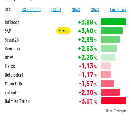
DAX
US Tech 100
US 30
MDAX
SDAX
EuroStoxx
+3,99
Infineon
%
+3,40
SAP
News
%
+2,99
Scout24
%
+2,53
Siemens
%
+2,25
BMW
%
-1,13
Merck
%
-1,17
Beiersdorf
%
-1,57
Munich Re
%
-2,30
Zalando
%
-3,01
Daimler Truck
%
Börse: Tradegate