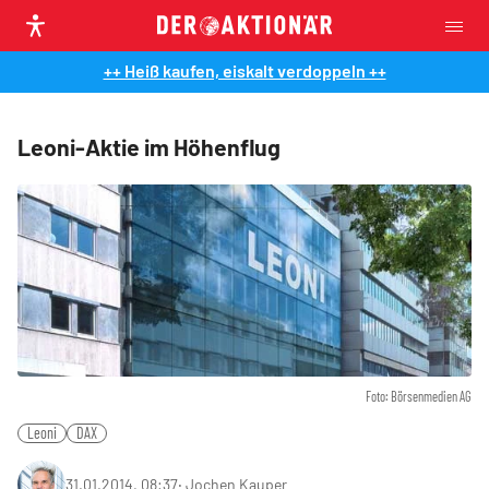
++ Heiß kaufen, eiskalt verdoppeln ++
Leoni-Aktie im Höhenflug
Foto: Börsenmedien AG
Leoni
DAX
31.01.2014, 08:37
‧
Jochen Kauper