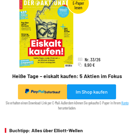
Nr. 33/26
8,90 €
Heiße Tage – eiskalt kaufen: 5 Aktien im Fokus
Im Shop kaufen
Sofortkauf
Sie erhalten einen Download-Link per E-Mail. Außerdem können Sie gekaufte E-Paper in Ihrem
Konto
herunterladen.
Buchtipp: Alles über Elliott-Wellen