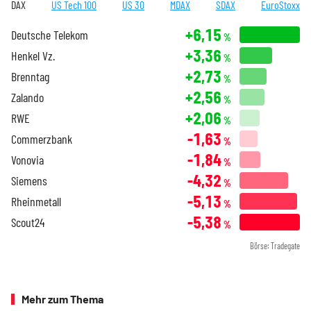
DAX
US Tech 100
US 30
MDAX
SDAX
EuroStoxx
+6,15
Deutsche Telekom
%
+3,36
Henkel Vz.
%
+2,73
Brenntag
%
+2,56
Zalando
%
+2,06
RWE
%
-1,63
Commerzbank
%
-1,84
Vonovia
%
-4,32
Siemens
%
-5,13
Rheinmetall
%
-5,38
Scout24
%
Börse: Tradegate
Mehr zum Thema