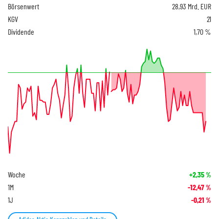
Börsenwert
28,93 Mrd. EUR
KGV
21
Dividende
1,70 %
Woche
+2,35
%
1M
-12,47
%
1J
-0,21
%