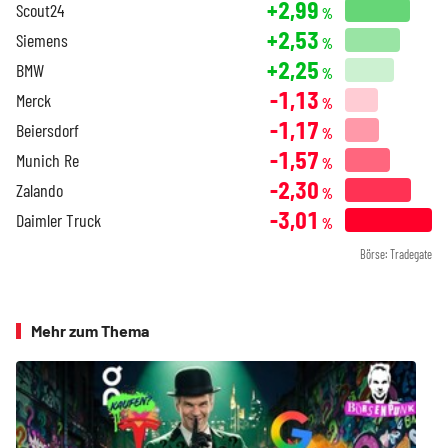
+2,99
Scout24
%
+2,53
Siemens
%
+2,25
BMW
%
-1,13
Merck
%
-1,17
Beiersdorf
%
-1,57
Munich Re
%
-2,30
Zalando
%
-3,01
Daimler Truck
%
Börse: Tradegate
Mehr zum Thema