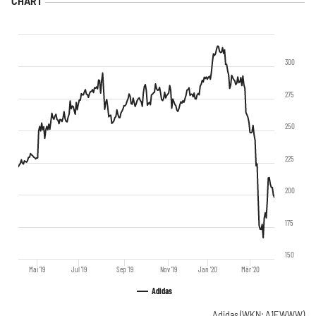
300
275
250
225
200
175
150
Mai '19
Jul '19
Sep '19
Nov '19
Jan '20
Mär '20
Adidas
Adidas
(WKN: A1EWWW)