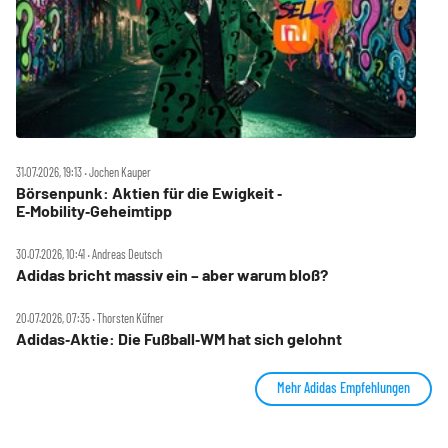
31.07.2026, 19:13 ‧ Jochen Kauper
Börsenpunk: Aktien für die Ewigkeit ‑
E‑Mobility‑Geheimtipp
30.07.2026, 10:41 ‧ Andreas Deutsch
Adidas bricht massiv ein – aber warum bloß?
20.07.2026, 07:35 ‧ Thorsten Küfner
Adidas‑Aktie: Die Fußball‑WM hat sich gelohnt
Mehr Adidas Empfehlungen