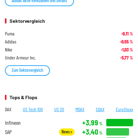
Adidas Aktie Kennzahlen und Details
Sektorvergleich
Puma
-0,11
%
Adidas
-0,55
%
Nike
-1,03
%
Under Armour Inc.
-5,77
%
Zum Sektorvergleich
Tops & Flops
DAX
US Tech 100
US 30
MDAX
SDAX
EuroStoxx
+3,99
Infineon
%
+3,40
SAP
News
%