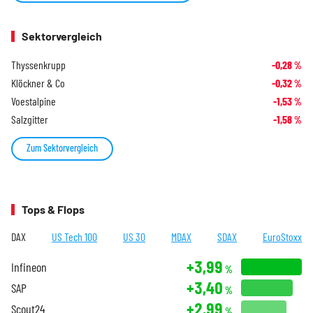
Sektorvergleich
Thyssenkrupp
-0,28
%
Klöckner & Co
-0,32
%
Voestalpine
-1,53
%
Salzgitter
-1,58
%
Zum Sektorvergleich
Tops & Flops
DAX
US Tech 100
US 30
MDAX
SDAX
EuroStoxx
+3,99
Infineon
%
+3,40
SAP
%
+2,99
Scout24
%