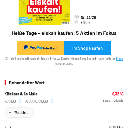
Nr. 33/26
8,90 €
Heiße Tage – eiskalt kaufen: 5 Aktien im Fokus
Im Shop kaufen
Sofortkauf
Sie erhalten einen Download-Link per E-Mail. Außerdem können Sie gekaufte E-Paper in Ihrem
Konto
herunterladen.
Behandelter Wert
Klöckner & Co Aktie
-0,32
%
KC0100
DE000KC01000
Börse:
Tradegate
Watchlist
Kurs
12,36
EUR