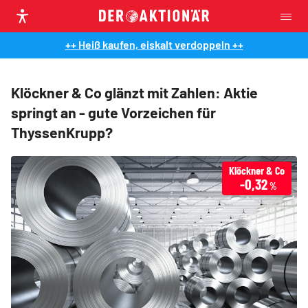
++ Heiß kaufen, eiskalt verdoppeln ++
Klöckner & Co glänzt mit Zahlen: Aktie
springt an - gute Vorzeichen für
ThyssenKrupp?
Klöckner & Co
-0,32
%