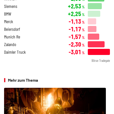
+2,53
Siemens
%
+2,25
BMW
%
-1,13
Merck
%
-1,17
Beiersdorf
%
-1,57
Munich Re
%
-2,30
Zalando
%
-3,01
Daimler Truck
%
Börse: Tradegate
Mehr zum Thema