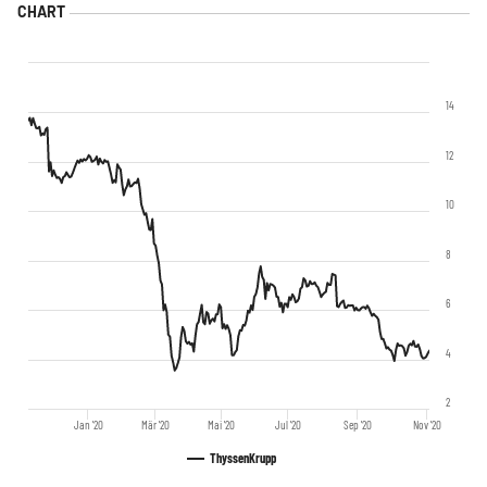
14
12
10
8
6
4
2
Jan '20
Mär '20
Mai '20
Jul '20
Sep '20
Nov '20
ThyssenKrupp