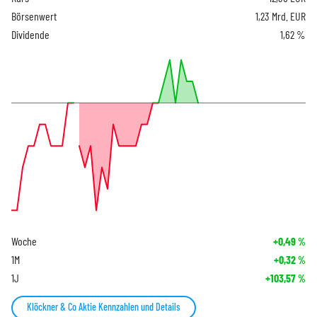
Börsenwert
1,23 Mrd. EUR
Dividende
1,62 %
Woche
+0,49
%
1M
+0,32
%
1J
+103,57
%
Klöckner & Co Aktie Kennzahlen und Details