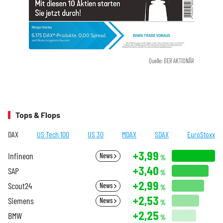
Quelle: DER AKTIONÄR
Tops & Flops
DAX
US Tech 100
US 30
MDAX
SDAX
EuroStoxx
+3,99
Infineon
News
%
+3,40
SAP
%
+2,99
Scout24
News
%
+2,53
Siemens
News
%
+2,25
BMW
%