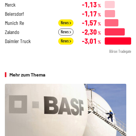
-1,13
Merck
%
-1,17
Beiersdorf
%
-1,57
Munich Re
News
%
-2,30
Zalando
News
%
-3,01
Daimler Truck
News
%
Börse: Tradegate
Mehr zum Thema