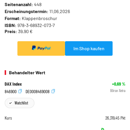
Seitenanzahl:
448
Erscheinungstermin:
11.06.2026
Format:
Klappenbroschur
ISBN:
978-3-68932-073-7
Preis:
39,90 €
Im Shop kaufen
Behandelter Wert
DAX Index
+0,69
%
846900
DE0008469008
Börse:
Xetra
Watchlist
Kurs
26.319,45
Pkt