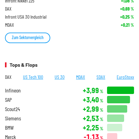
Infront Nikkei 225
+1,08
%
DAX
+0,69
%
Infront USA 30 Industrial
+0,25
%
MDAX
+0,21
%
Zum Sektorvergleich
Tops & Flops
DAX
US Tech 100
US 30
MDAX
SDAX
EuroStoxx
+3,99
Infineon
%
+3,40
SAP
%
+2,99
Scout24
%
+2,53
Siemens
%
+2,25
BMW
%
-1,13
Merck
%