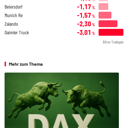
-1,17
Beiersdorf
%
-1,57
Munich Re
%
-2,30
Zalando
%
-3,01
Daimler Truck
%
Börse: Tradegate
Mehr zum Thema