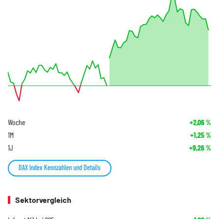
Woche
+2,06
%
1M
+1,25
%
1J
+9,26
%
DAX Index Kennzahlen und Details
Sektorvergleich