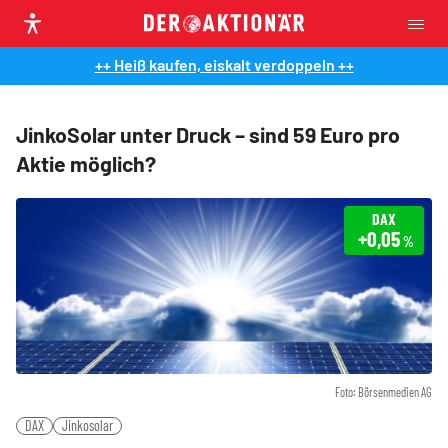
++ Heiß kaufen, eiskalt verdoppeln ++
JinkoSolar unter Druck – sind 59 Euro pro
Aktie möglich?
DAX
+0,05
%
Foto: Börsenmedien AG
DAX
Jinkosolar