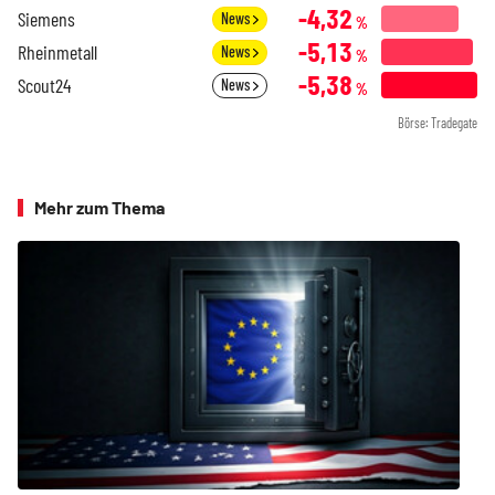
-4,32
Siemens
News
%
-5,13
Rheinmetall
News
%
-5,38
Scout24
News
%
Börse: Tradegate
Mehr zum Thema