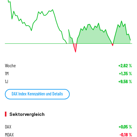
Woche
+2,62
%
1M
+1,35
%
1J
+9,56
%
DAX Index Kennzahlen und Details
Sektorvergleich
DAX
+0,05
%
MDAX
-0,18
%