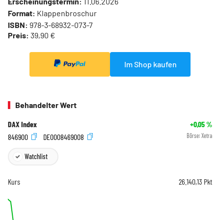
Erscheinungstermin:
11.06.2026
Format:
Klappenbroschur
ISBN:
978-3-68932-073-7
Preis:
39,90 €
Im Shop kaufen
Behandelter Wert
DAX Index
+0,05
%
846900
DE0008469008
Börse:
Xetra
Watchlist
Kurs
26.140,13
Pkt