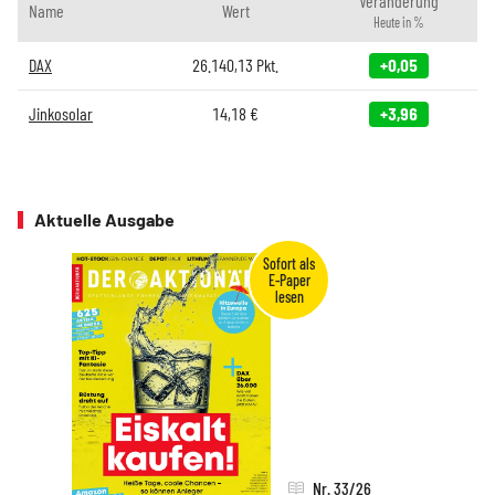
Veränderung
Name
Wert
Heute in %
DAX
26.140,13
Pkt.
+0,05
Jinkosolar
14,18
€
+3,96
Aktuelle Ausgabe
Nr. 33/26