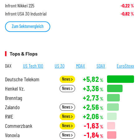
Infront Nikkei 225
-0,22
%
Infront USA 30 Industrial
-0,82
%
Zum Sektorvergleich
Tops & Flops
DAX
US Tech 100
US 30
MDAX
SDAX
EuroStoxx
+5,82
Deutsche Telekom
News
%
+3,36
Henkel Vz.
News
%
+2,73
Brenntag
%
+2,56
Zalando
News
%
+2,06
RWE
News
%
-1,63
Commerzbank
News
%
-1,84
Vonovia
News
%