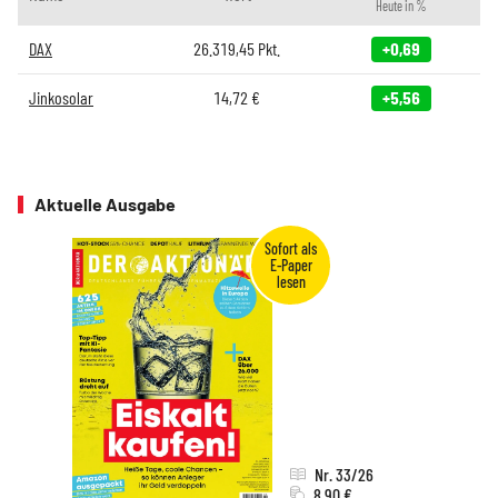
Heute in %
DAX
26.319,45
Pkt.
+0,69
Jinkosolar
14,72
€
+5,56
Aktuelle Ausgabe
Nr. 33/26
8,90 €