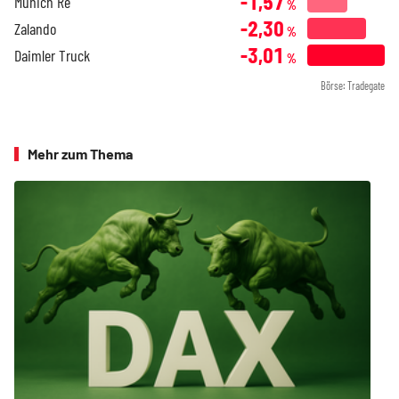
-1,57
Munich Re
%
-2,30
Zalando
%
-3,01
Daimler Truck
%
Börse: Tradegate
Mehr zum Thema