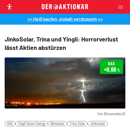
++ Heiß kaufen, eiskalt verdoppeln ++
JinkoSolar, Trina und Yingli: Horrorverlust
lässt Aktien abstürzen
DAX
+0,69
%
Foto: Börsenmedien AG
DAX
Yingli Green Energy
Renesolar
Trina Solar
Jinkosolar