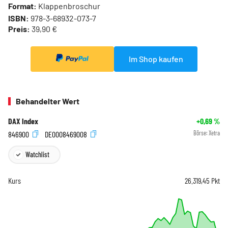
Format:
Klappenbroschur
ISBN:
978-3-68932-073-7
Preis:
39,90 €
Im Shop kaufen
Behandelter Wert
DAX Index
+0,69
%
846900
DE0008469008
Börse:
Xetra
Watchlist
Kurs
26.319,45
Pkt