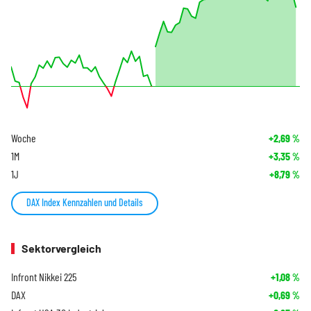
Woche
+2,69
%
1M
+3,35
%
1J
+8,79
%
DAX Index Kennzahlen und Details
Sektorvergleich
Infront Nikkei 225
+1,08
%
DAX
+0,69
%