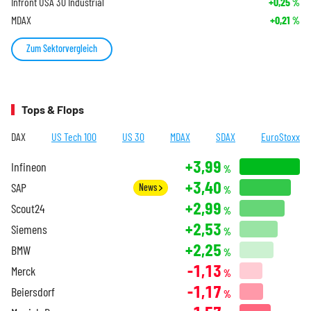
Infront USA 30 Industrial
+0,25
%
MDAX
+0,21
%
Zum Sektorvergleich
Tops & Flops
DAX
US Tech 100
US 30
MDAX
SDAX
EuroStoxx
+3,99
Infineon
%
+3,40
SAP
News
%
+2,99
Scout24
%
+2,53
Siemens
%
+2,25
BMW
%
-1,13
Merck
%
-1,17
Beiersdorf
%