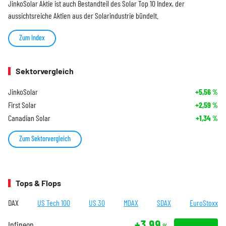
JinkoSolar Aktie ist auch Bestandteil des Solar Top 10 Index, der
aussichtsreiche Aktien aus der Solarindustrie bündelt.
Zum Index
Sektorvergleich
JinkoSolar
+5,56
%
First Solar
+2,59
%
Canadian Solar
+1,34
%
Zum Sektorvergleich
Tops & Flops
DAX
US Tech 100
US 30
MDAX
SDAX
EuroStoxx
+3,99
Infineon