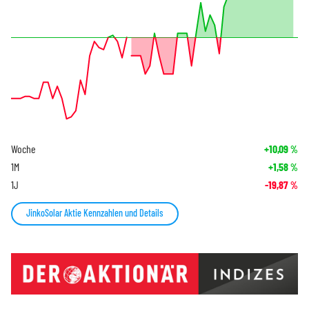
Woche
+10,09
%
1M
+1,58
%
1J
-19,87
%
JinkoSolar Aktie Kennzahlen und Details