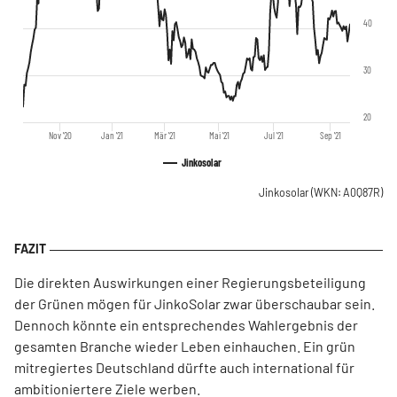
40
30
20
Nov '20
Jan '21
Mär '21
Mai '21
Jul '21
Sep '21
Jinkosolar
Jinkosolar
(WKN: A0Q87R)
Die direkten Auswirkungen einer Regierungsbeteiligung
der Grünen mögen für JinkoSolar zwar überschaubar sein.
Dennoch könnte ein entsprechendes Wahlergebnis der
gesamten Branche wieder Leben einhauchen. Ein grün
mitregiertes Deutschland dürfte auch international für
ambitioniertere Ziele werben.