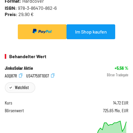
Format:
Hardcover
ISBN:
978-3-86470-862-6
Preis:
29,90 €
Im Shop kaufen
Behandelter Wert
JinkoSolar Aktie
+5,56
%
A0Q87R
US47759T1007
Börse:
Tradegate
Watchlist
Kurs
14,72
EUR
Börsenwert
725,65 Mio. EUR