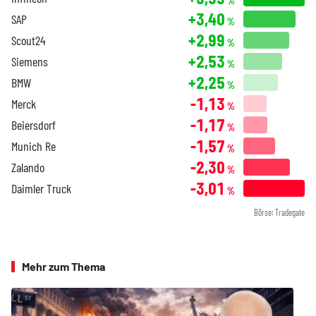
%
+3,40
SAP
%
+2,99
Scout24
%
+2,53
Siemens
%
+2,25
BMW
%
-1,13
Merck
%
-1,17
Beiersdorf
%
-1,57
Munich Re
%
-2,30
Zalando
%
-3,01
Daimler Truck
%
Börse: Tradegate
Mehr zum Thema