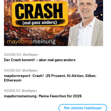
25.03.2026, 12:12 ‧ Alfred Maydorn
Der Crash kommt! – aber mal ganz anders
14.01.2026, 13:22 ‧ Alfred Maydorn
maydornreport: Crash! ‑25 Prozent, KI‑Aktien, Silber,
Ethereum
07.01.2026, 13:11 ‧ Alfred Maydorn
maydornsmeinung: Meine Favoriten für 2026
Mehr JinkoSolar Empfehlungen