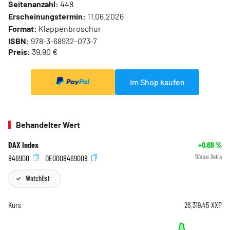
Seitenanzahl:
448
Erscheinungstermin:
11.06.2026
Format:
Klappenbroschur
ISBN:
978-3-68932-073-7
Preis:
39,90 €
Im Shop kaufen
Behandelter Wert
DAX Index
+0,69
%
846900
DE0008469008
Börse:
Xetra
Watchlist
Kurs
26.319,45
XXP