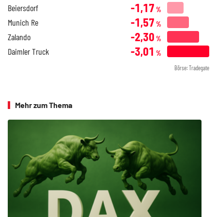
-1,17
Beiersdorf
%
-1,57
Munich Re
%
-2,30
Zalando
%
-3,01
Daimler Truck
%
Börse: Tradegate
Mehr zum Thema