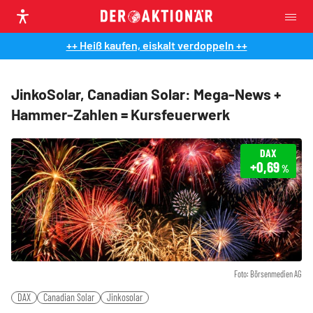
++ Heiß kaufen, eiskalt verdoppeln ++
JinkoSolar, Canadian Solar: Mega-News +
Hammer-Zahlen = Kursfeuerwerk
DAX
+0,69
%
Foto: Börsenmedien AG
DAX
Canadian Solar
Jinkosolar