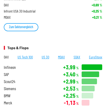
DAX
+0,69
%
Infront USA 30 Industrial
+0,25
%
MDAX
+0,21
%
Zum Sektorvergleich
Tops & Flops
DAX
US Tech 100
US 30
MDAX
SDAX
EuroStoxx
+3,99
Infineon
%
+3,40
SAP
%
+2,99
Scout24
%
+2,53
Siemens
%
+2,25
BMW
%
-1,13
Merck
%