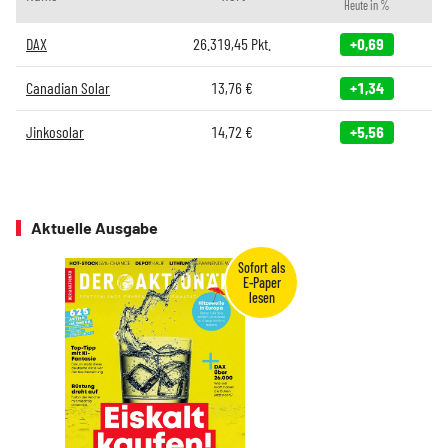
Heute in %
DAX
26.319,45
Pkt.
+0,69
Canadian Solar
13,76
€
+1,34
Jinkosolar
14,72
€
+5,56
Aktuelle Ausgabe