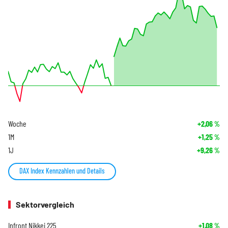
Woche
+2,06
%
1M
+1,25
%
1J
+9,26
%
DAX Index Kennzahlen und Details
Sektorvergleich
Infront Nikkei 225
+1,08
%