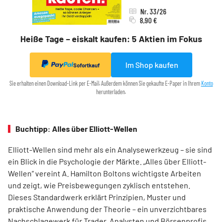
Nr. 33/26
8,90 €
Heiße Tage – eiskalt kaufen: 5 Aktien im Fokus
Im Shop kaufen
Sofortkauf
Sie erhalten einen Download-Link per E-Mail. Außerdem können Sie gekaufte E-Paper in Ihrem
Konto
herunterladen.
Buchtipp: Alles über Elliott-Wellen
Elliott-Wellen sind mehr als ein Analysewerkzeug – sie sind
ein Blick in die Psychologie der Märkte. „Alles über Elliott-
Wellen“ vereint A. Hamilton Boltons wichtigste Arbeiten
und zeigt, wie Preisbewegungen zyklisch entstehen.
Dieses Standardwerk erklärt Prinzipien, Muster und
praktische Anwendung der Theorie – ein unverzichtbares
Nachschlagewerk für Trader, Analysten und Börsenprofis,