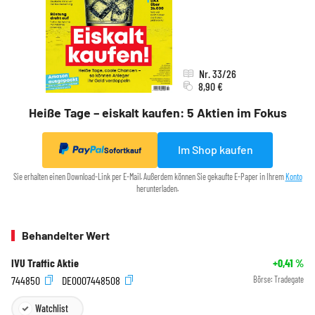
Nr. 33/26
8,90 €
Heiße Tage – eiskalt kaufen: 5 Aktien im Fokus
Im Shop kaufen
Sofortkauf
Sie erhalten einen Download-Link per E-Mail. Außerdem können Sie gekaufte E-Paper in Ihrem
Konto
herunterladen.
Behandelter Wert
IVU Traffic Aktie
+0,41
%
744850
DE0007448508
Börse:
Tradegate
Watchlist