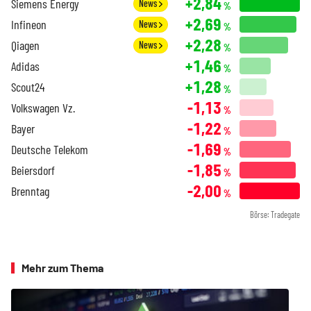
+2,84
Siemens Energy
News
%
+2,69
Infineon
News
%
+2,28
Qiagen
News
%
+1,46
Adidas
%
+1,28
Scout24
%
-1,13
Volkswagen Vz.
%
-1,22
Bayer
%
-1,69
Deutsche Telekom
%
-1,85
Beiersdorf
%
-2,00
Brenntag
%
Börse: Tradegate
Mehr zum Thema