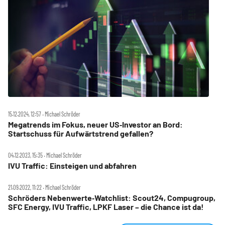
15.12.2024, 12:57 ‧ Michael Schröder
Megatrends im Fokus, neuer US‑Investor an Bord:
Startschuss für Aufwärtstrend gefallen?
04.12.2023, 15:35 ‧ Michael Schröder
IVU Traffic: Einsteigen und abfahren
21.09.2022, 11:22 ‧ Michael Schröder
Schröders Nebenwerte‑Watchlist: Scout24, Compugroup,
SFC Energy, IVU Traffic, LPKF Laser – die Chance ist da!