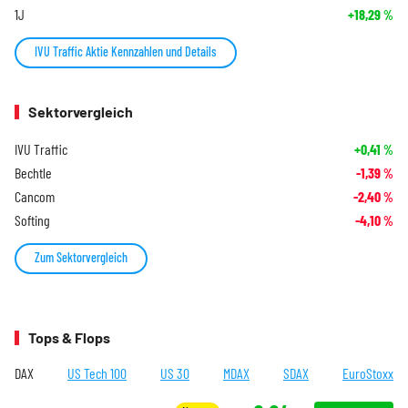
1J
+18,29
%
IVU Traffic Aktie Kennzahlen und Details
Sektorvergleich
IVU Traffic
+0,41
%
Bechtle
-1,39
%
Cancom
-2,40
%
Softing
-4,10
%
Zum Sektorvergleich
Tops & Flops
DAX
US Tech 100
US 30
MDAX
SDAX
EuroStoxx