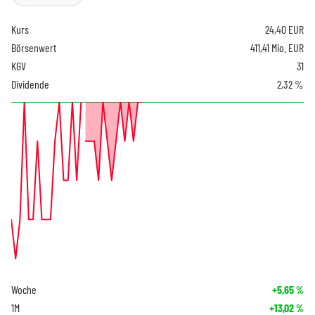
Kurs
24,40
EUR
Börsenwert
411,41 Mio. EUR
KGV
31
Dividende
2,32 %
Woche
+5,65
%
1M
+13,02
%