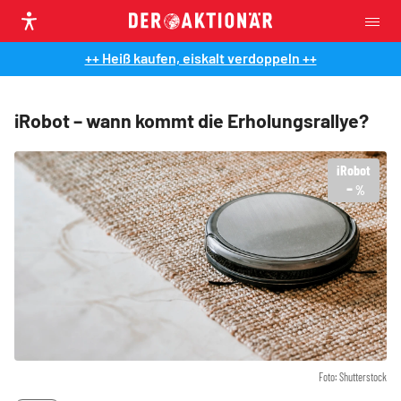
++ Heiß kaufen, eiskalt verdoppeln ++
iRobot – wann kommt die Erholungsrallye?
iRobot
-
%
Foto: Shutterstock