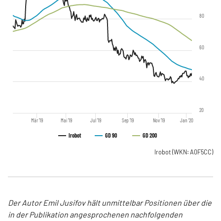
80
60
40
20
Mär '19
Mai '19
Jul '19
Sep '19
Nov '19
Jan '20
Irobot
GD 90
GD 200
Irobot
(WKN: A0F5CC)
Der Autor Emil Jusifov hält unmittelbar Positionen über die
in der Publikation angesprochenen nachfolgenden