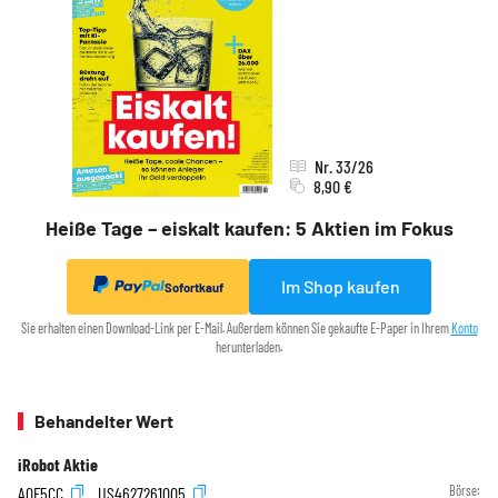
Nr. 33/26
8,90 €
Heiße Tage – eiskalt kaufen: 5 Aktien im Fokus
Im Shop kaufen
Sofortkauf
Sie erhalten einen Download-Link per E-Mail. Außerdem können Sie gekaufte E-Paper in Ihrem
Konto
herunterladen.
Behandelter Wert
iRobot Aktie
A0F5CC
US4627261005
Börse: