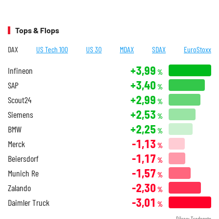
Tops & Flops
DAX
US Tech 100
US 30
MDAX
SDAX
EuroStoxx
+3,99
Infineon
%
+3,40
SAP
%
+2,99
Scout24
%
+2,53
Siemens
%
+2,25
BMW
%
-1,13
Merck
%
-1,17
Beiersdorf
%
-1,57
Munich Re
%
-2,30
Zalando
%
-3,01
Daimler Truck
%
Börse: Tradegate