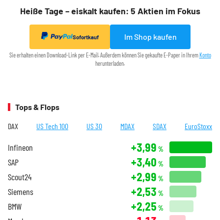
Heiße Tage – eiskalt kaufen: 5 Aktien im Fokus
Im Shop kaufen
Sofortkauf
Sie erhalten einen Download-Link per E-Mail. Außerdem können Sie gekaufte E-Paper in Ihrem
Konto
herunterladen.
Tops & Flops
DAX
US Tech 100
US 30
MDAX
SDAX
EuroStoxx
+3,99
Infineon
%
+3,40
SAP
%
+2,99
Scout24
%
+2,53
Siemens
%
+2,25
BMW
%