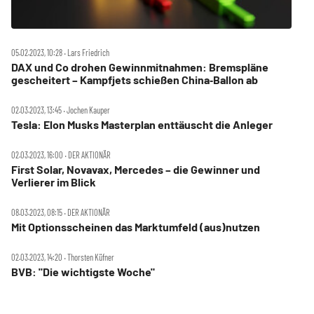
05.02.2023, 10:28 ‧ Lars Friedrich
DAX und Co drohen Gewinnmitnahmen: Bremspläne
gescheitert – Kampfjets schießen China‑Ballon ab
02.03.2023, 13:45 ‧ Jochen Kauper
Tesla: Elon Musks Masterplan enttäuscht die Anleger
02.03.2023, 16:00 ‧ DER AKTIONÄR
First Solar, Novavax, Mercedes – die Gewinner und
Verlierer im Blick
08.03.2023, 08:15 ‧ DER AKTIONÄR
Mit Optionsscheinen das Marktumfeld (aus)nutzen
02.03.2023, 14:20 ‧ Thorsten Küfner
BVB: "Die wichtigste Woche"