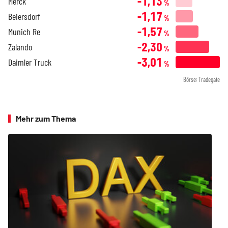
-1,13
Merck
%
-1,17
Beiersdorf
%
-1,57
Munich Re
%
-2,30
Zalando
%
-3,01
Daimler Truck
%
Börse: Tradegate
Mehr zum Thema