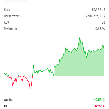
Kurs
62,42
EUR
Börsenwert
77,83 Mrd. EUR
KGV
66
Dividende
0,58 %
Woche
+0,84
%
1M
-12,27
%