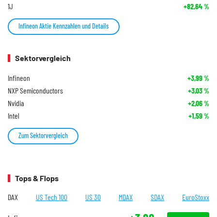
1J
+82,64
%
Infineon Aktie Kennzahlen und Details
Sektorvergleich
Infineon
+3,99
%
NXP Semiconductors
+3,03
%
Nvidia
+2,06
%
Intel
+1,59
%
Zum Sektorvergleich
Tops & Flops
DAX
US Tech 100
US 30
MDAX
SDAX
EuroStoxx