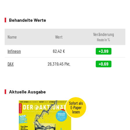
Behandelte Werte
Veränderung
Name
Wert
Heute in %
Infineon
62,42
€
+3,99
DAX
26.319,45
Pkt.
+0,69
Aktuelle Ausgabe