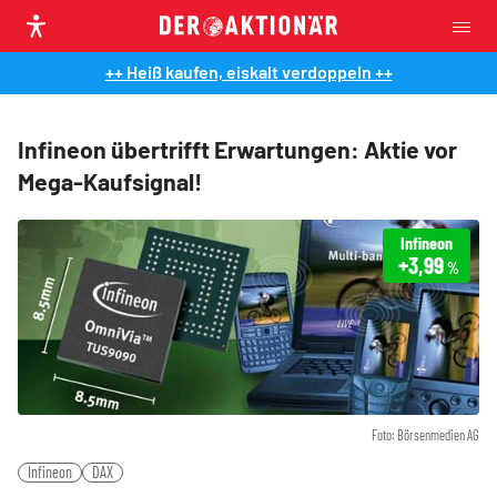
++ Heiß kaufen, eiskalt verdoppeln ++
Infineon übertrifft Erwartungen: Aktie vor
Mega-Kaufsignal!
Infineon
+3,99
%
Foto: Börsenmedien AG
Infineon
DAX