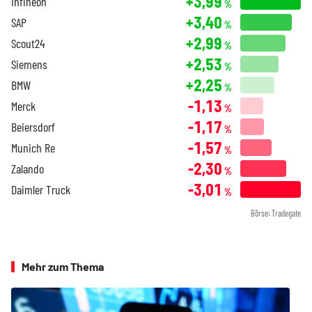
+3,99
Infineon
%
+3,40
SAP
%
+2,99
Scout24
%
+2,53
Siemens
%
+2,25
BMW
%
-1,13
Merck
%
-1,17
Beiersdorf
%
-1,57
Munich Re
%
-2,30
Zalando
%
-3,01
Daimler Truck
%
Börse: Tradegate
Mehr zum Thema