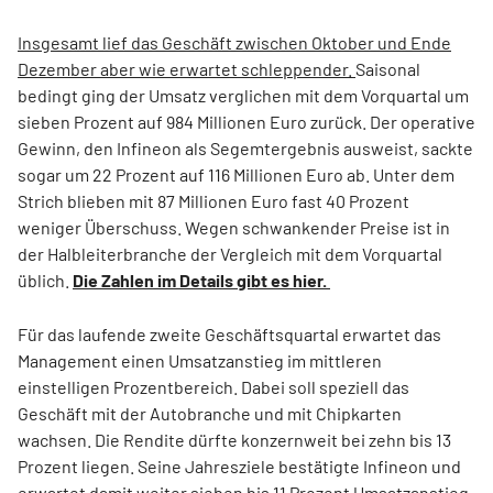
Insgesamt lief das Geschäft zwischen Oktober und Ende
Dezember aber wie erwartet schleppender.
Saisonal
bedingt ging der Umsatz verglichen mit dem Vorquartal um
sieben Prozent auf 984 Millionen Euro zurück. Der operative
Gewinn, den Infineon als Segemtergebnis ausweist, sackte
sogar um 22 Prozent auf 116 Millionen Euro ab. Unter dem
Strich blieben mit 87 Millionen Euro fast 40 Prozent
weniger Überschuss. Wegen schwankender Preise ist in
der Halbleiterbranche der Vergleich mit dem Vorquartal
üblich.
Die Zahlen im Details gibt es hier.
Für das laufende zweite Geschäftsquartal erwartet das
Management einen Umsatzanstieg im mittleren
einstelligen Prozentbereich. Dabei soll speziell das
Geschäft mit der Autobranche und mit Chipkarten
wachsen. Die Rendite dürfte konzernweit bei zehn bis 13
Prozent liegen. Seine Jahresziele bestätigte Infineon und
erwartet damit weiter sieben bis 11 Prozent Umsatzanstieg