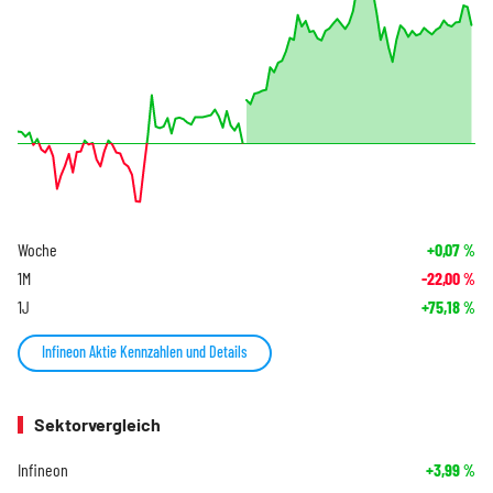
Woche
+0,07
%
1M
-22,00
%
1J
+75,18
%
Infineon Aktie Kennzahlen und Details
Sektorvergleich
Infineon
+3,99
%