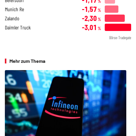
%
-1,57
Munich Re
%
-2,30
Zalando
%
-3,01
Daimler Truck
%
Börse: Tradegate
Mehr zum Thema