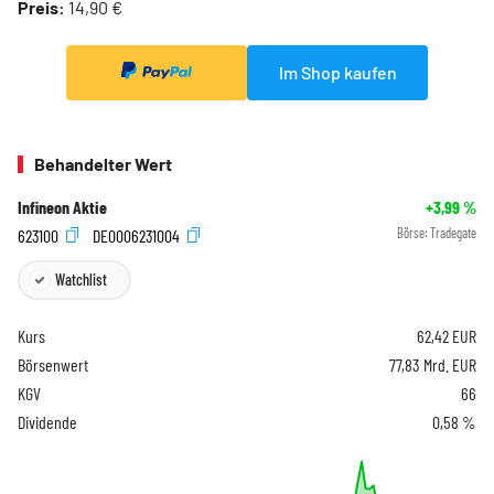
Preis:
14,90 €
Im Shop kaufen
Behandelter Wert
Infineon Aktie
+3,99
%
623100
DE0006231004
Börse:
Tradegate
Watchlist
Kurs
62,42
EUR
Börsenwert
77,83 Mrd. EUR
KGV
66
Dividende
0,58 %