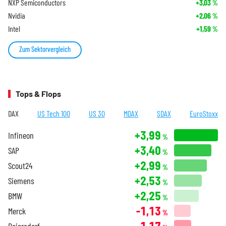
NXP Semiconductors
+3,03
%
Nvidia
+2,06
%
Intel
+1,59
%
Zum Sektorvergleich
Tops & Flops
DAX
US Tech 100
US 30
MDAX
SDAX
EuroStoxx
+3,99
Infineon
%
+3,40
SAP
%
+2,99
Scout24
%
+2,53
Siemens
%
+2,25
BMW
%
-1,13
Merck
%
-1,17
Beiersdorf