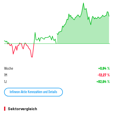
Woche
+0,84
%
1M
-12,27
%
1J
+82,64
%
Infineon Aktie Kennzahlen und Details
Sektorvergleich