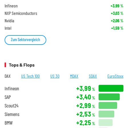
Infineon
+3,99
%
NXP Semiconductors
+3,03
%
Nvidia
+2,06
%
Intel
+1,59
%
Zum Sektorvergleich
Tops & Flops
DAX
US Tech 100
US 30
MDAX
SDAX
EuroStoxx
+3,99
Infineon
%
+3,40
SAP
%
+2,99
Scout24
%
+2,53
Siemens
%
+2,25
BMW
%