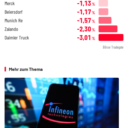
-1,13
Merck
%
-1,17
Beiersdorf
%
-1,57
Munich Re
%
-2,30
Zalando
%
-3,01
Daimler Truck
%
Börse: Tradegate
Mehr zum Thema