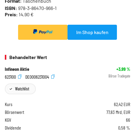
Format:
Taschenbuch
ISBN:
978-3-86470-966-1
Preis:
14,90 €
Im Shop kaufen
Behandelter Wert
Infineon Aktie
+3,99
%
623100
DE0006231004
Börse:
Tradegate
Watchlist
Kurs
62,42
EUR
Börsenwert
77,83 Mrd. EUR
KGV
66
Dividende
0,58 %