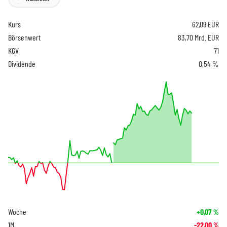
Kurs
62,09
EUR
Börsenwert
83,70 Mrd. EUR
KGV
71
Dividende
0,54 %
Woche
+0,07
%
1M
-22,00
%