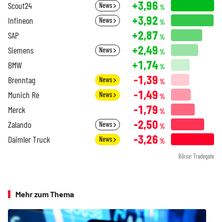
+3,96
Scout24
News
%
+3,92
Infineon
News
%
+2,87
SAP
%
+2,49
Siemens
News
%
+1,74
BMW
%
-1,39
Brenntag
News
%
-1,49
Munich Re
News
%
-1,79
Merck
%
-2,50
Zalando
News
%
-3,26
Daimler Truck
News
%
Börse: Tradegate
Mehr zum Thema