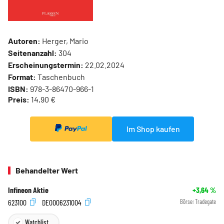
Autoren:
Herger, Mario
Seitenanzahl:
304
Erscheinungstermin:
22.02.2024
Format:
Taschenbuch
ISBN:
978-3-86470-966-1
Preis:
14,90 €
Im Shop kaufen
Behandelter Wert
Infineon Aktie
+3,64
%
623100
DE0006231004
Börse:
Tradegate
Watchlist