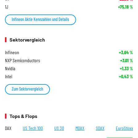
1J
+75,18
%
Infineon Aktie Kennzahlen und Details
Sektorvergleich
Infineon
+3,64
%
NXP Semiconductors
+3,01
%
Nvidia
+1,33
%
Intel
+0,43
%
Zum Sektorvergleich
Tops & Flops
DAX
US Tech 100
US 30
MDAX
SDAX
EuroStoxx