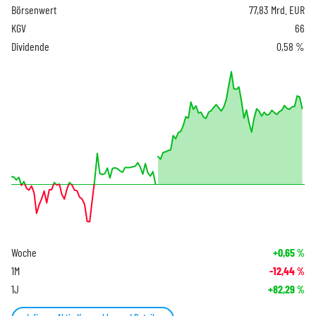
Börsenwert
77,83 Mrd. EUR
KGV
66
Dividende
0,58 %
Woche
+0,65
%
1M
-12,44
%
1J
+82,29
%