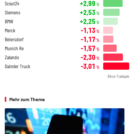
+2,99
Scout24
%
+2,53
Siemens
%
+2,25
BMW
%
-1,13
Merck
%
-1,17
Beiersdorf
%
-1,57
Munich Re
%
-2,30
Zalando
%
-3,01
Daimler Truck
%
Börse: Tradegate
Mehr zum Thema