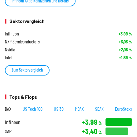
Infineon Aktie Kennzahlen und Details
Sektorvergleich
Infineon
+3,99
%
NXP Semiconductors
+3,03
%
Nvidia
+2,06
%
Intel
+1,59
%
Zum Sektorvergleich
Tops & Flops
DAX
US Tech 100
US 30
MDAX
SDAX
EuroStoxx
+3,99
Infineon
%
+3,40
SAP
%