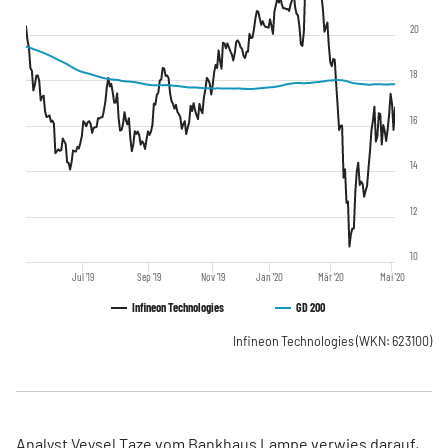
20
18
16
14
12
10
Jul '19
Sep '19
Nov '19
Jan '20
Mär '20
Mai '20
Infineon Technologies
GD 200
Infineon Technologies
(WKN: 623100)
Analyst Veysel Taze vom Bankhaus Lampe verwies darauf,