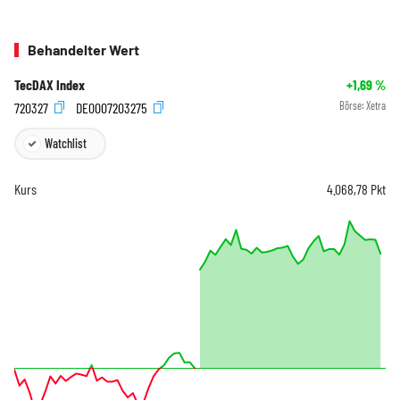
Behandelter Wert
TecDAX Index
+1,69
%
720327
DE0007203275
Börse:
Xetra
Watchlist
Kurs
4.068,78
Pkt