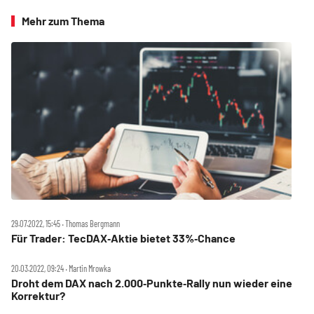
Mehr zum Thema
29.07.2022, 15:45 ‧ Thomas Bergmann
Für Trader: TecDAX‑Aktie bietet 33%‑Chance
20.03.2022, 09:24 ‧ Martin Mrowka
Droht dem DAX nach 2.000‑Punkte‑Rally nun wieder eine
Korrektur?