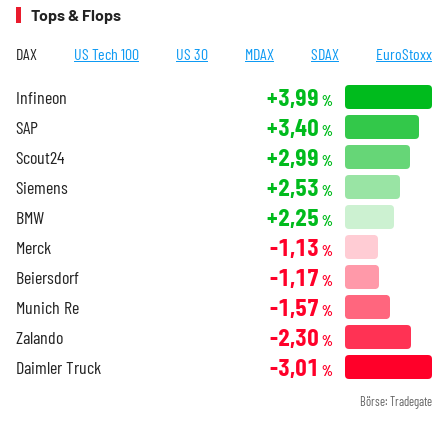
Tops & Flops
DAX
US Tech 100
US 30
MDAX
SDAX
EuroStoxx
+3,99
Infineon
%
+3,40
SAP
%
+2,99
Scout24
%
+2,53
Siemens
%
+2,25
BMW
%
-1,13
Merck
%
-1,17
Beiersdorf
%
-1,57
Munich Re
%
-2,30
Zalando
%
-3,01
Daimler Truck
%
Börse: Tradegate