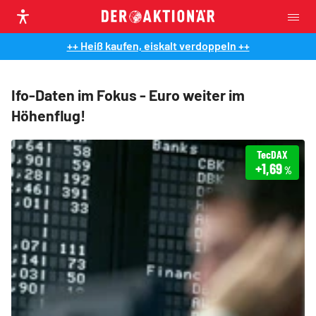
++ Heiß kaufen, eiskalt verdoppeln ++
Ifo-Daten im Fokus - Euro weiter im
Höhenflug!
TecDAX
+1,69
%