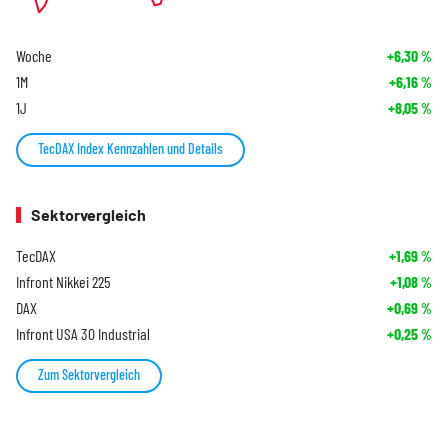
Woche
+6,30
%
1M
+6,16
%
1J
+8,05
%
TecDAX Index Kennzahlen und Details
Sektorvergleich
TecDAX
+1,69
%
Infront Nikkei 225
+1,08
%
DAX
+0,69
%
Infront USA 30 Industrial
+0,25
%
Zum Sektorvergleich