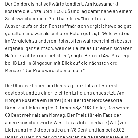
Der Goldpreis hat seitwärts tendiert. Am Kassamarkt
kostete die Unze Gold 1155,10$ und lag damit nahe an einem
Sechswochenhoch. Gold hat sich während des
Ausverkaufs an den Rohstoffmärkten vergleichsweise gut
gehalten und war als sicherer Hafen gefragt. “Gold wird es
im Vergleich zu anderen Rohstoffen wahrscheinlich besser
ergehen, ganz einfach, weil die Leute es für einen sicheren
Hafen erachten und behalten”, sagte Bernard Aw, Stratege
bei IG Ltd. in Singapur, mit Blick auf die nächsten drei
Monate. “Der Preis wird stabiler sein.”
Die Ölpreise haben am Dienstag ihre Talfahrt vorerst
gestoppt und zu einer leichten Erholung angesetzt. Am
Morgen kostete ein Barrel (159 Liter) der Nordseesorte
Brent zur Lieferung im Oktober 43,37 US-Dollar. Das waren
68 Cent mehr als am Montag. Der Preis für ein Fass der
amerikanischen Sorte West Texas Intermediate (WTI) zur
Lieferung im Oktober stieg um 78 Cent und lag bei 39,02
Dollar. Zu Beginn der Woche waren beide Ölpreise jeweils