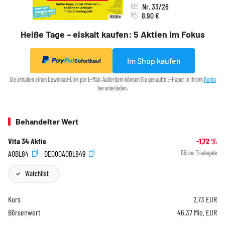
Nr. 33/26
8,90 €
Heiße Tage – eiskalt kaufen: 5 Aktien im Fokus
Im Shop kaufen
Sofortkauf
Sie erhalten einen Download-Link per E-Mail. Außerdem können Sie gekaufte E-Paper in Ihrem
Konto
herunterladen.
Behandelter Wert
Vita 34 Aktie
-1,72
%
A0BL84
DE000A0BL849
Börse:
Tradegate
Watchlist
Kurs
2,73
EUR
Börsenwert
46,37 Mio. EUR