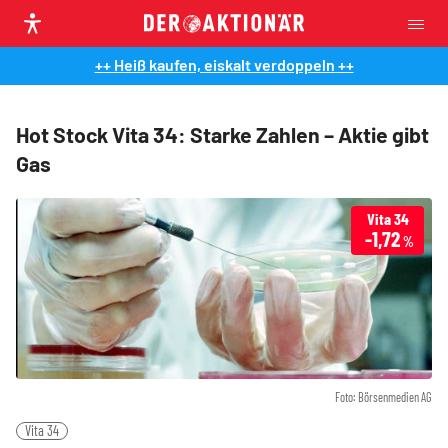
++ Heiß kaufen, eiskalt verdoppeln ++
Hot Stock Vita 34: Starke Zahlen – Aktie gibt
Gas
Vita 34
-1,72
%
Foto: Börsenmedien AG
Vita 34