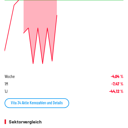
Woche
-4,04
%
1M
-7,47
%
1J
-44,12
%
Vita 34 Aktie Kennzahlen und Details
Sektorvergleich