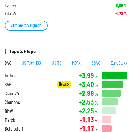
Evotec
+0,98
%
Vita 34
-1,72
%
Zum Sektorvergleich
Tops & Flops
DAX
US Tech 100
US 30
MDAX
SDAX
EuroStoxx
+3,99
Infineon
%
+3,40
SAP
News
%
+2,99
Scout24
%
+2,53
Siemens
%
+2,25
BMW
%
-1,13
Merck
%
-1,17
Beiersdorf
%