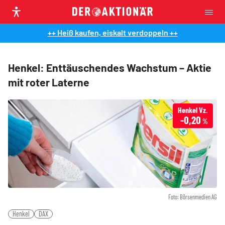
++ Heiß kaufen, eiskalt verdoppeln ++
Henkel: Enttäuschendes Wachstum – Aktie
mit roter Laterne
Henkel Vz.
-0,20
%
Foto: Börsenmedien AG
Henkel
DAX