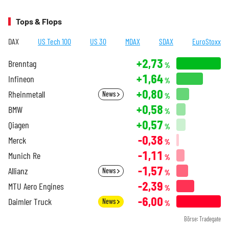
Tops & Flops
DAX
US Tech 100
US 30
MDAX
SDAX
EuroStoxx
+2,73
Brenntag
%
+1,64
Infineon
%
+0,80
Rheinmetall
News
%
+0,58
BMW
%
+0,57
Qiagen
%
-0,38
Merck
%
-1,11
Munich Re
%
-1,57
Allianz
News
%
-2,39
MTU Aero Engines
%
-6,00
Daimler Truck
News
%
Börse: Tradegate