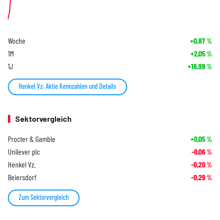
Woche
+0,87
%
1M
+2,05
%
1J
+16,99
%
Henkel Vz. Aktie Kennzahlen und Details
Sektorvergleich
Procter & Gamble
+0,05
%
Unilever plc
-0,06
%
Henkel Vz.
-0,20
%
Beiersdorf
-0,29
%
Zum Sektorvergleich