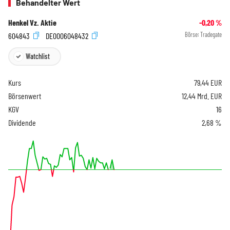
Behandelter Wert
Henkel Vz. Aktie
-0,20
%
604843
DE0006048432
Börse:
Tradegate
Watchlist
Kurs
79,44
EUR
Börsenwert
12,44 Mrd. EUR
KGV
16
Dividende
2,68 %