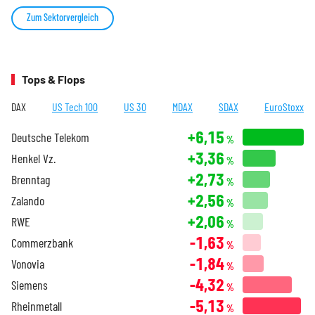
Zum Sektorvergleich
Tops & Flops
DAX
US Tech 100
US 30
MDAX
SDAX
EuroStoxx
+6,15
Deutsche Telekom
%
+3,36
Henkel Vz.
%
+2,73
Brenntag
%
+2,56
Zalando
%
+2,06
RWE
%
-1,63
Commerzbank
%
-1,84
Vonovia
%
-4,32
Siemens
%
-5,13
Rheinmetall
%