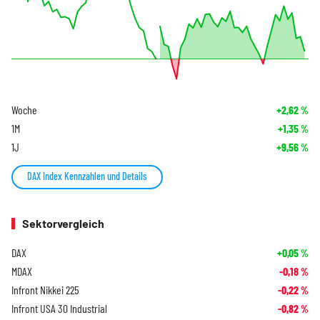
Woche
+2,62
%
1M
+1,35
%
1J
+9,56
%
DAX Index Kennzahlen und Details
Sektorvergleich
DAX
+0,05
%
MDAX
-0,18
%
Infront Nikkei 225
-0,22
%
Infront USA 30 Industrial
-0,82
%