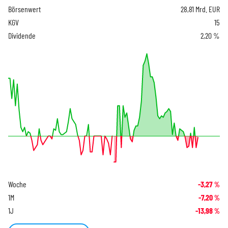
Börsenwert
28,81 Mrd. EUR
KGV
15
Dividende
2,20 %
Woche
-3,27
%
1M
-7,20
%
1J
-13,98
%