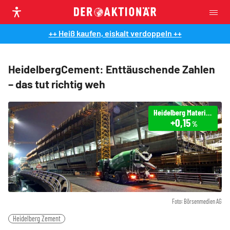
++ Heiß kaufen, eiskalt verdoppeln ++
HeidelbergCement: Enttäuschende Zahlen
– das tut richtig weh
Heidelberg Materials
+0,15
%
Foto: Börsenmedien AG
Heidelberg Zement