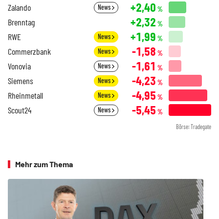
+2,40
Zalando
News
%
+2,32
Brenntag
%
+1,99
RWE
News
%
-1,58
Commerzbank
News
%
-1,61
Vonovia
News
%
-4,23
Siemens
News
%
-4,95
Rheinmetall
News
%
-5,45
Scout24
News
%
Börse: Tradegate
Mehr zum Thema