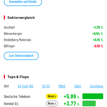
Kennzahlen und Details
Sektorvergleich
Hochtief
+1,79
%
Wienerberger
+0,54
%
Heidelberg Materials
+0,15
%
Bilfinger
-0,18
%
Zum Sektorvergleich
Tops & Flops
DAX
US Tech 100
US 30
MDAX
SDAX
EuroStoxx
+5,86
Deutsche Telekom
News
%
+3,77
Henkel Vz.
News
%