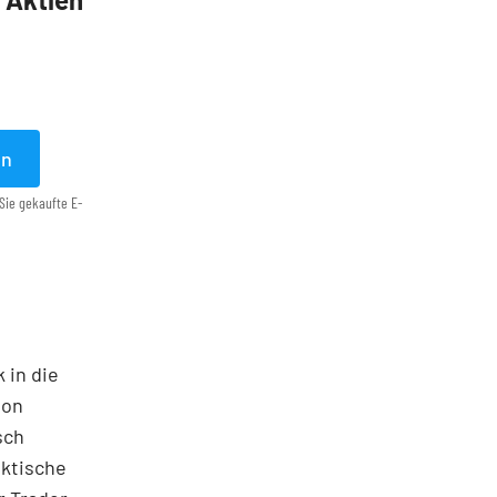
en
Sie gekaufte E-
 in die
ton
sch
aktische