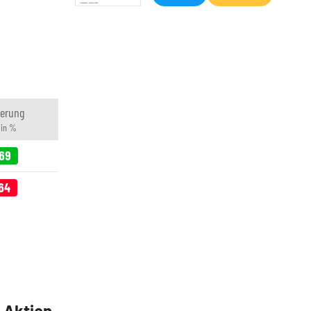
erung
 in %
69
64
5 Aktien