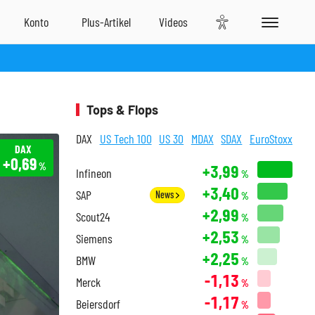
Tops & Flops
DAX
US Tech 100
US 30
MDAX
SDAX
EuroStoxx
DAX
+0,69
%
+3,99
Infineon
%
+3,40
SAP
News
%
+2,99
Scout24
%
+2,53
Siemens
%
+2,25
BMW
%
-1,13
Merck
%
-1,17
Beiersdorf
%