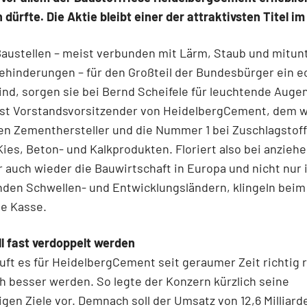
n dürfte. Die Aktie bleibt einer der attraktivsten Titel i
austellen – meist verbunden mit Lärm, Staub und mitun
ehinderungen – für den Großteil der Bundesbürger ein e
ind, sorgen sie bei Bernd Scheifele für leuchtende Auge
 ist Vorstandsvorsitzender von HeidelbergCement, dem w
en Zementhersteller und die Nummer 1 bei Zuschlagstof
ies, Beton- und Kalkprodukten. Floriert also bei anzieh
 auch wieder die Bauwirtschaft in Europa und nicht nur 
nden Schwellen- und Entwicklungsländern, klingeln beim
ie Kasse.
l fast verdoppelt werden
uft es für HeidelbergCement seit geraumer Zeit richtig 
ch besser werden. So legte der Konzern kürzlich seine
tigen Ziele vor. Demnach soll der Umsatz von 12,6 Milliar