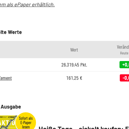
m als ePaper erhältlich.
lte Werte
Veränd
Wert
Heute
26.319,45
Pkt.
+0,
 Zement
161,25
€
-0,
e Ausgabe
Heiße Tage – eiskalt kaufen: 