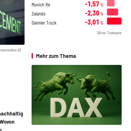
-1,57
Munich Re
%
-2,30
Zalando
%
-3,01
Daimler Truck
%
Börse: Tradegate
örsenmedien AG
Mehr zum Thema
nachhaltig
. Wovon
h