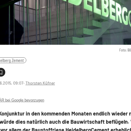
Foto: B
delberg Zement
6.2015, 09:07
‧
Thorsten Küfner
 bei Google bevorzugen
e Konjunktur in den kommenden Monaten endlich wieder 
würde dies natürlich auch die Bauwirtschaft beflügeln
vor allem der Baustoffriese HeidelbergCement erheblic