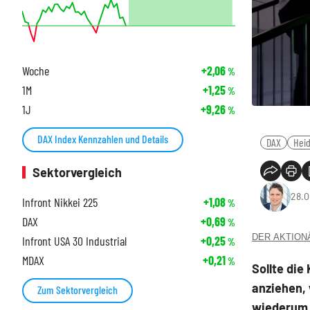
Woche
+2,06
%
1M
+1,25
%
1J
+9,26
%
DAX Index Kennzahlen und Details
DAX
Hei
Sektorvergleich
28.0
Infront Nikkei 225
+1,08
%
DAX
+0,69
%
DER AKTIONÄR
Infront USA 30 Industrial
+0,25
%
MDAX
+0,21
%
Sollte di
anziehen, 
Zum Sektorvergleich
wiederum 