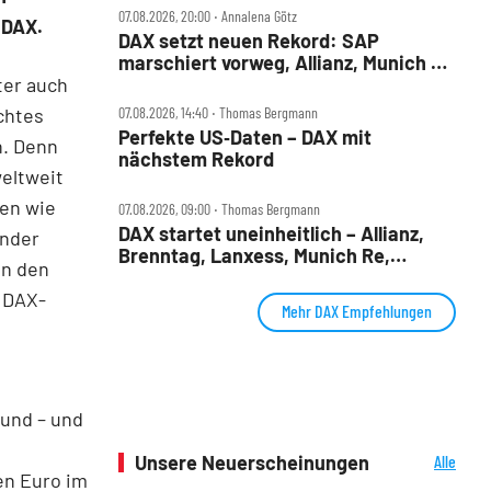
07.08.2026, 20:00 ‧ Annalena Götz
m DAX.
DAX setzt neuen Rekord: SAP
marschiert vorweg, Allianz, Munich Re
ter auch
& Daimler Truck patzen
chtes
07.08.2026, 14:40 ‧ Thomas Bergmann
Perfekte US‑Daten – DAX mit
n. Denn
nächstem Rekord
eltweit
fen wie
07.08.2026, 09:00 ‧ Thomas Bergmann
DAX startet uneinheitlich – Allianz,
ender
Brenntag, Lanxess, Munich Re,
in den
Porsche SE, SUSS MicroTec im Check
 DAX-
Mehr DAX Empfehlungen
rund – und
Unsere Neuerscheinungen
Alle
den Euro im
Neuerscheinungen