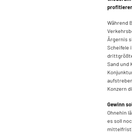
profitiere
Während B
Verkehrsb
Ärgernis s
Scheifele
drittgrößt
Sand und K
Konjunktur
aufstrebe
Konzern d
Gewinn sol
Ohnehin lä
es soll no
mittelfris