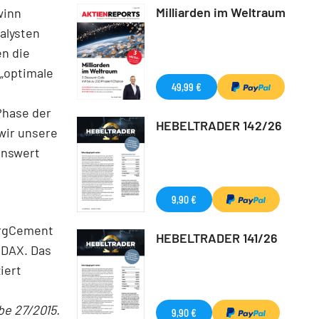
Milliarden im Weltraum
winn
nalysten
en die
 „optimale
49,99 €
Phase der
HEBELTRADER 142/26
wir unsere
enswert
9,90 €
bergCement
HEBELTRADER 141/26
 DAX. Das
iert
be 27/2015.
9,90 €