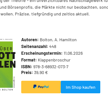
 der Theorie – ein unverzichtbares Nachschlagewerk für
und Börsenprofis, die Märkte nicht nur beobachten, son
wollen. Präzise, tiefgründig und zeitlos aktuell.
Autoren:
Bolton, A. Hamilton
Seitenanzahl:
448
Erscheinungstermin:
11.06.2026
Format:
Klappenbroschur
ISBN:
978-3-68932-073-7
Preis:
39,90 €
Im Shop kaufen