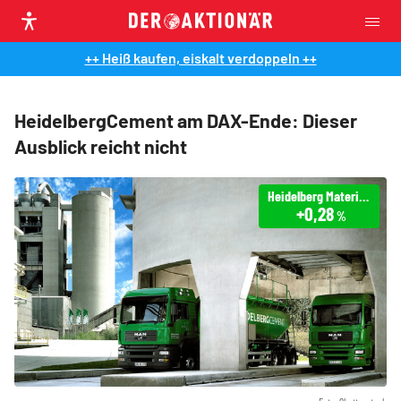
++ Heiß kaufen, eiskalt verdoppeln ++
HeidelbergCement am DAX-Ende: Dieser
Ausblick reicht nicht
Heidelberg Materials
+0,28
%