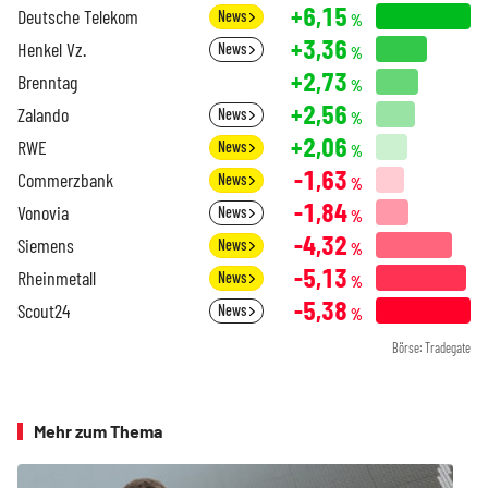
+6,15
Deutsche Telekom
News
%
+3,36
Henkel Vz.
News
%
+2,73
Brenntag
%
+2,56
Zalando
News
%
+2,06
RWE
News
%
-1,63
Commerzbank
News
%
-1,84
Vonovia
News
%
-4,32
Siemens
News
%
-5,13
Rheinmetall
News
%
-5,38
Scout24
News
%
Börse: Tradegate
Mehr zum Thema