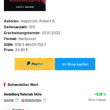
Autoren:
Hagstrom, Robert G.
Seitenanzahl:
320
Erscheinungstermin:
20.01.2022
Format:
Hardcover
ISBN:
978-3-86470-753-7
Preis:
24,90 €
Im Shop kaufen
Behandelter Wert
Heidelberg Materials Aktie
+0,28
%
604700
DE0006047004
Börse:
Tradegate