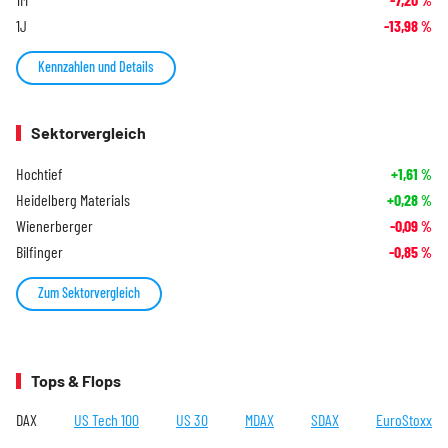
%
1J
-13,98
%
Kennzahlen und Details
Sektorvergleich
Hochtief
+1,61
%
Heidelberg Materials
+0,28
%
Wienerberger
-0,09
%
Bilfinger
-0,85
%
Zum Sektorvergleich
Tops & Flops
DAX
US Tech 100
US 30
MDAX
SDAX
EuroStoxx