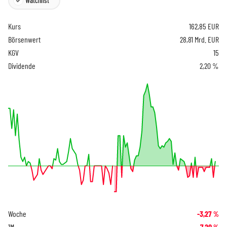
Watchlist
Kurs
162,85
EUR
Börsenwert
28,81 Mrd. EUR
KGV
15
Dividende
2,20 %
Woche
-3,27
%
1M
-7,20