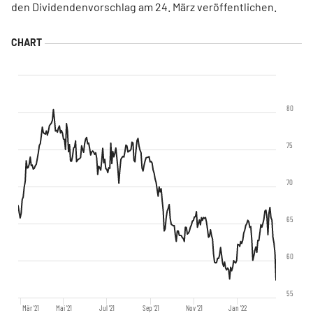
den Dividendenvorschlag am 24. März veröffentlichen.
80
75
70
65
60
55
Mär '21
Mai '21
Jul '21
Sep '21
Nov '21
Jan '22