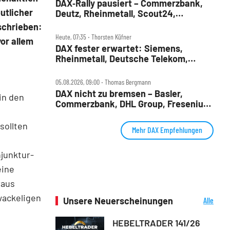
DAX‑Rally pausiert – Commerzbank,
utlicher
Deutz, Rheinmetall, Scout24,
Siemens, SUSS, United Internet im
chrieben:
Check
Heute, 07:35 ‧ Thorsten Küfner
or allem
DAX fester erwartet: Siemens,
Rheinmetall, Deutsche Telekom,
Merck und Commerzbank im Fokus
05.08.2026, 09:00 ‧ Thomas Bergmann
DAX nicht zu bremsen – Basler,
 in den
Commerzbank, DHL Group, Fresenius,
d
Infineon, Vonovia im Check
sollten
Mehr DAX Empfehlungen
njunktur-
eine
raus
wackeligen
Unsere Neuerscheinungen
Alle
Neuerscheinungen
HEBELTRADER 141/26