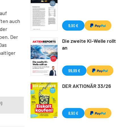
auf
ften auch
9,90 €
eder
ben. Der
Die zweite KI-Welle rollt
Das
an
altiger
99,99 €
DER AKTIONÄR 33/26
ng
8,90 €