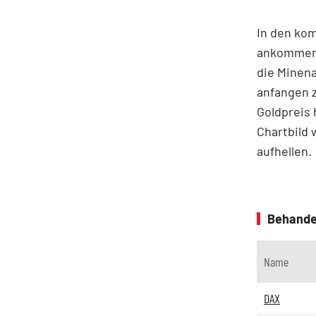
In den ko
ankommen,
die Minena
anfangen z
Goldpreis 
Chartbild 
aufhellen.
Behande
Name
DAX