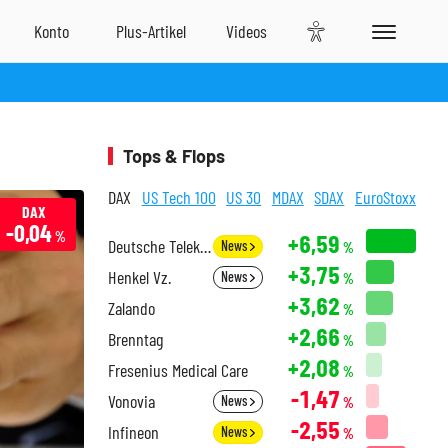
Tops & Flops
DAX
US Tech 100
US 30
MDAX
SDAX
EuroStoxx
DAX
-0,04
%
+6,59
Deutsche Telekom
News
%
+3,75
Henkel Vz.
News
%
+3,62
Zalando
%
+2,66
Brenntag
%
+2,08
Fresenius Medical Care
%
-1,47
Vonovia
News
%
-2,55
Infineon
News
%