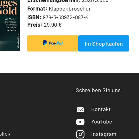
Format:
Klappenbroschur
ISBN:
978-3-68932-087-4
Preis:
29,90 €
Im Shop kaufen
Schreiben Sie uns
Kontakt
r
YouTube
lick
Instagram