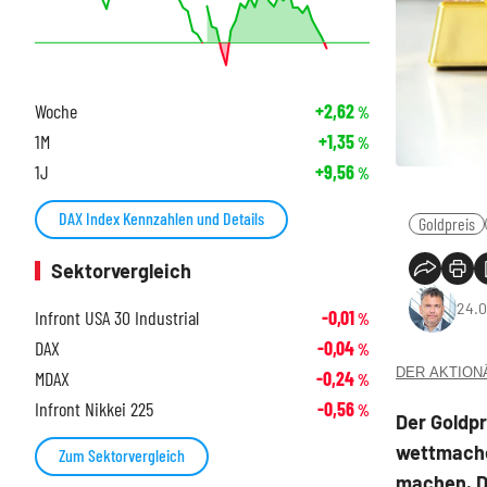
Woche
+2,62
%
1M
+1,35
%
1J
+9,56
%
DAX Index Kennzahlen und Details
Goldpreis
Sektorvergleich
24.0
Infront USA 30 Industrial
-0,01
%
DAX
-0,04
%
DER AKTIONÄR
MDAX
-0,24
%
Infront Nikkei 225
-0,56
%
Der Goldpr
wettmache
Zum Sektorvergleich
machen. D