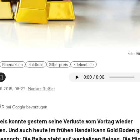
Foto: B
Minenaktien
Goldfolio
Silberpreis
Edelmetalle
9.2015, 08:22
‧
Markus Bußler
 bei Google bevorzugen
eis konnte gestern seine Verluste vom Vortag wieder
n. Und auch heute im frühen Handel kann Gold Boden g
ennoch: Die Rallye steht auf wackeligen Beinen. Die Mi