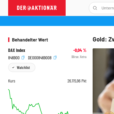
Gold: Z
Behandelter Wert
DAX Index
-0,04
%
Börse:
Xetra
846900
DE0008469008
Watchlist
Kurs
26.115,96
Pkt