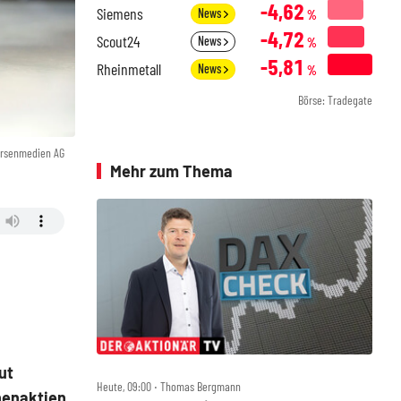
-4,62
Siemens
News
%
-4,72
Scout24
News
%
-5,81
Rheinmetall
News
%
Börse: Tradegate
örsenmedien AG
Mehr zum Thema
ut
Heute, 09:00 ‧ Thomas Bergmann
nenaktien