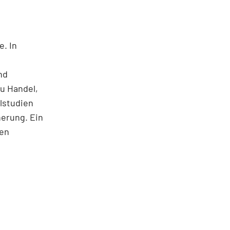
e. In
nd
u Handel,
lstudien
herung. Ein
nen